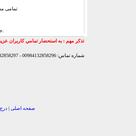
, تمامی م
.
ج
شماره تماس: 00984132858296 - 00984132858297- 00984132858298 - 00989147772830 - 00989141170307 -
صفحه اصلی
|
درج 