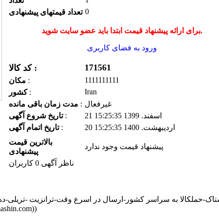
تعداد
0
تعداد قیمتهای پیشنهادی
برای ارائه پیشنهاد قیمت ابتدا باید عضو سایت شوید.
ورود به فضای كاربری
171561
کد کالا :
1111111111
:
مكان
Iran
:
كشور
غیرفعال
:
مدت زمان باقی مانده
21 اسفند. 1399 15:25:35
:
تاریخ شروع آگهی
20 ارديبهشت. 1400 15:25:35
:
تاریخ اتمام آگهی
بالاترین قیمت
پیشنهاد قیمت وجود ندارد
پیشنهادی
ناظر آگهی 0 کاربران
ک-حملکالا به سراسر کشور-ارسال در اسرع وقت-ترانزیت -تریلی-ده وانت بار-مجه
سایت جهان ماشین میبا