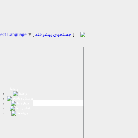
]
جستجوی پیشرفته
[
▼
lect Language
راهنما
راهنما
پرسش و پاسخ
درباره ما
تماس با ما
هزینه ها