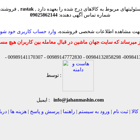
سئولیتهای مربوط به کالاهای درج شده را بعهده دارد
rastak
فروشنده این کالا ,
شماره تماس آگهی دهنده:
09025862144
هت مشاهده اطلاعات شخصی فروشنده،
وارد حساب کاربری خود شوی
توسط :
info@jahanmashin.com
ایمیل :
کالا
|
ثبت نام
|
ورود به سیستم
|
راهنما
|
پرسش و پاسخ
|
هزینه ها
|
دربا