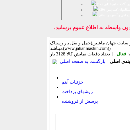
ن آلات صنایع غذایی (
12
)
تگاههای کمپرسور (
39
)
يع لبنی و آبمیوه و بستنی
 واسطه به اطلاع عموم برسانيد.
حمل و نقل بار رستاک(اطلاعات ثبت شده از سایت جهان ماشین
میباشد(www.jahanmashin.com))
:
فعال
| تعداد دفعات نمایش كالا
3128 بار
بازگشت به صفحه اصلی
جزئیات آیتم
روشهای پرداخت
پرسش از فروشنده