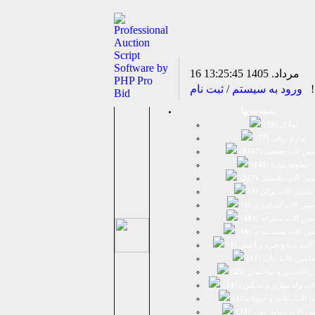
16 مرداد. 1405
13:25:45
د!
ورود به سیستم
/
ثبت نام
دسته بندیها
املاک (
28
)
لوازم برقی (
77
)
ين آلات صنعتی (
8287
)
خطوط تولید (
145
)
ين آلات پلاستيك (
227
)
ماشين آلات پرکن (
3
)
شين آلات كشاورزي (
6
)
شين آلات متفرقه (
493
)
ين آلات بسته بندي (
16
)
آلات صنایع چرم و کفش (
1
)
ماشین آلات چاپ (
17
)
 آلات بتن و ساختمان (
25
)
لات راه سازی و سنگین (
245
)
 آلات غلات و حبوبات (
1
)
ین آلات صنایع چوب (
33
)