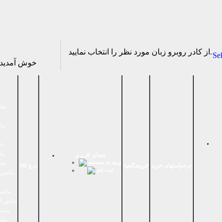
از كادر روبرو زبان مورد نظر را انتخاب نماييد.
Se
خوش آمدی
ماش
ماش
ما
ما
فضای كاربری
ورود به سیستم
ماش
درخواستهای خرید
فروشگاهها
درج کالا
ثبت نام
ماشين 
ماشین
ماشین آ
ماشین
ماش