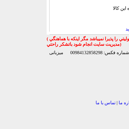
د
( تذكر مهم : به استحضار تمامي كاربران عزيز ميرساند كه سايت جهان ماشين در قبال معامله بين كاربران هيچ مسوليتي را پذيرا نميباشد مگر اينكه با هماهنگي
مديريت سايت انجام شود باتشكر راحتي)
شماره فکس: 00984132858298
میزبانی
ره ما
|
تماس با ما