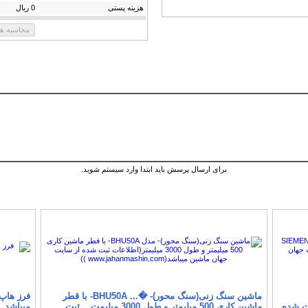
هزینه پستی
0 ریال
برای ارسال پرسش باید ابتدا وارد سیستم شوید.
ماشین سنگ زنی(سنگ محور)- �... BHU50A- با قطر
1 (اطل... ثبت شده
ماشین کاری 500 میلیمتر و طول 3000 میلیمت... ثبت
میباشد...