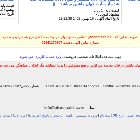
شده از سایت جهان ماشین میباشد... ))
قیمت پایه
پیشنهاد ك
قیمت پایه
: 1 ریال
تاریخ اتمام
پیشنهاد كنونی
: -
تاریخ اتمام آگهی :
16 بهمن. 1402 19:22:38
فروشنده این کالا ,
jahanmashin1
, تمامی مسئولیتهای مربوط به کالاهای درج شده را بعهده دارد
شماره تماس آگهی دهنده:
09141170307
جهت مشاهده اطلاعات شخصی فروشنده،
وارد حساب کاربری خود شوید
.
ان ماشين در قبال معامله بين كاربران هيچ مسوليتي را پذيرا نميباشد مگر اينكه با هماهنگي مديريت 
شماره فکس: 00984132858298
ایمیل :
info@jahanmashin.com
ه اصلی
|
درج کالا
|
ثبت نام
|
ورود به سیستم
|
راهنما
|
پرسش و پاسخ
|
هزینه ها
|
درباره ما
|
تماس با 