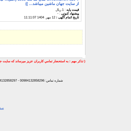
از سایت جهان ماشین میباشد... ))
قیمت پایه
: 1 ریال
پیشنهاد كنونی
: -
تاریخ اتمام آگهی :
12 مهر. 1404 11:11:07
( تذكر مهم : به استحضار تمامي كاربران عزيز ميرساند كه سايت جه
شماره تماس: 00984132858296 - 00984132858297- 00984132858298 - 00989147772830 - 00989141170307 -
صفح