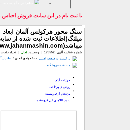
صنايع لبنی و آبمیوه و بستن
با ثبت نام در اين سايت فروش اجناس نو
میلنگ(اطلاعات ثبت شده از سای
میباشد(www.jahanmashin.com ))
شماره شناسه آگهی:
175552
|
وضعیت
:
فعال
| تعداد دفعات ن
دسته بندی اصلی :
ماشين آل
بازگشت به صفحه اصلی
مشاهده فروشگاه
جزئیات آیتم
روشهای پرداخت
پرسش از فروشنده
سایر کالاهای این فروشنده