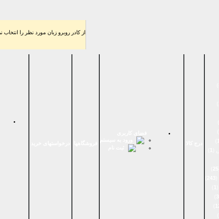
از كادر روبرو زبان مورد نظر را انتخاب نم
)
)
)
فضای كاربری
ورود به سیستم
)
درج کالا
فروشگاهها
درخواستهای خرید
ثبت نام
 (
1
)
)
25
(
243
)
(
1
)
)
3
)
1
)