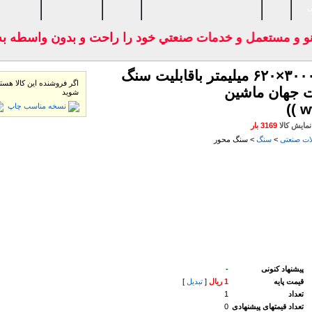
ی
 و مستعمل و خدمات صنعتي خود را راحت و بدون واسطه به ا
سنگ محور هرکولس آلمان ابعاد ۳۰۰۰×۶۲۰ میلیمتر باقابلیت سنگ
اگر فروشنده این كالا هستید
ت جهان ماشین
شوید
نسخه مناسب چاپ
مایش كالا
3169 بار
ات صنعتی
>
سنگ
> سنگ محور
پیشنهاد كنونی
-
قیمت پایه
1 ریال
[
تبدیل
]
تعداد
1
تعداد قیمتهای پیشنهادی
0