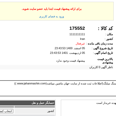
برای ارائه پیشنهاد قیمت ابتدا باید عضو سایت شوید.
ورود به فضای كاربری
175552
کد کالا :
مكان
:
1111111111
كشور
:
Iran
مدت زمان باقی مانده
:
غیرفعال
تاریخ شروع آگهی
:
05 اسفند. 1400 23:43:53
تاریخ اتمام آگهی
:
05 ارديبهشت. 1401 23:43:53
بالاترین قیمت
پیشنهاد قیمت وجود ندارد
پیشنهادی
ناظر آگهی 0 کاربران
هده خریدار است
حسابگر حمل و نقل
كشور