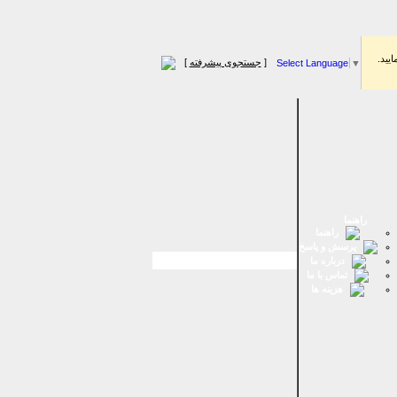
اييد.
[
جستجوی پیشرفته
]
Select Language
▼
راهنما
راهنما
پرسش و پاسخ
درباره ما
تماس با ما
هزینه ها