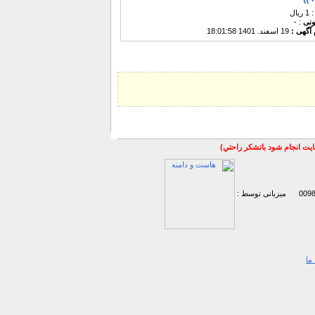
: 1 ریال
نونی
: -
 آگهی :
19 اسفند. 1401 18:01:58
سايت انجام شود باتشكر راحتي)
میزبانی توسط :
ما