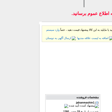
طلاع عموم برسانيد.
 یا مایلید به این كالا پیشنهاد قیمت دهید ، حتماً
وارد سیستم
اضافه به لیست علاقه مندیها
ارسال آگهی به دوستان
مشخصات فروشنده
jahanmashin1
(
0
)
عضویت از تاریخ
15 بهمن. 1391