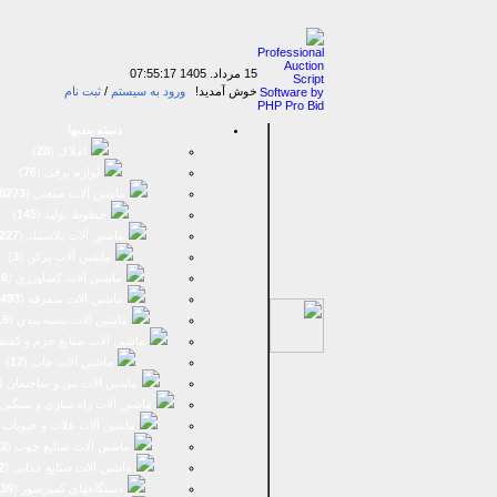
15 مرداد. 1405
07:55:17
خوش آمدید!
ورود به سیستم
/
ثبت نام
دسته بندیها
املاک (
28
)
لوازم برقی (
76
)
ماشين آلات صنعتی (
8273
خطوط تولید (
145
)
ماشين آلات پلاستيك (
227
ماشين آلات پرکن (
3
)
ماشين آلات كشاورزي (
6
)
ماشين آلات متفرقه (
493
ماشين آلات بسته بندي (
16
ماشين آلات صنایع چرم و کفش
ماشین آلات چاپ (
17
)
ماشین آلات بتن و ساختمان (
ماشین آلات راه سازی و سنگین 
ماشین آلات غلات و حبوبات 
ماشین آلات صنایع چوب (
3
ماشین آلات صنایع غذایی (
2
دستگاههای کمپرسور (
39