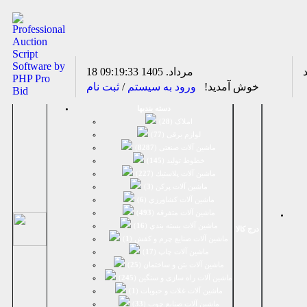
18 مرداد. 1405
09:19:33
خوش آمدید!
ورود به سیستم
/
ثبت نام
دسته بندیها
املاک (
28
)
لوازم برقی (
77
)
ماشين آلات صنعتی (
8287
)
خطوط تولید (
145
)
ماشين آلات پلاستيك (
227
)
ماشين آلات پرکن (
3
)
ماشين آلات كشاورزي (
6
)
ماشين آلات متفرقه (
493
)
ماشين آلات بسته بندي (
16
)
درج کالا
ماشين آلات صنایع چرم و کفش (
1
)
ماشین آلات چاپ (
17
)
ماشین آلات بتن و ساختمان (
25
)
ماشین آلات راه سازی و سنگین (
245
)
ماشین آلات غلات و حبوبات (
1
)
ماشین آلات صنایع چوب (
33
)