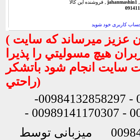
jahanmashin1
فروشنده این کالا ,
091411
حساب کاربری خود شوید
( تذكر مهم : به استحضار تمامي كاربران عزيز ميرساند كه سايت
بران هيچ مسوليتي را پذيرا
يت سايت انجام شود باتشكر
راحتي)
شماره تماس: 00984132858296 - 00984132858297-