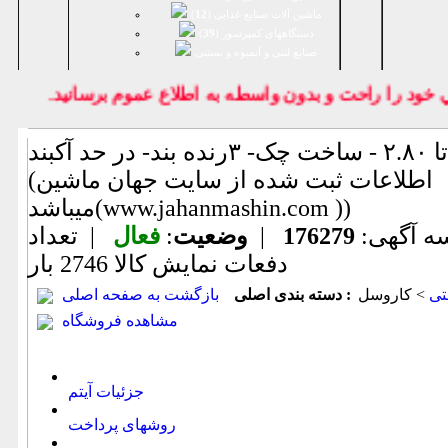
ماشین آلات صنایع غذایی (
12
)
دستگاههای کمپرسور (
39
)
صنايع لبنی و آبمیوه و بستنی
د را راحت و بدون واسطه به اطلاع عموم برسانيد.
کاراسل میز ۲.۵ تا ۲.۸۰ - ساخت چک- ۳رنده بند- در حد آکبند
(اطلاعات ثبت شده از سایت جهان ماشین
میباشد(www.jahanmashin.com ))
ه آگهی:
176279
|
وضعیت
:
فعال
| تعداد
دفعات نمایش كالا
2746 بار
تی
> کاروسل
دسته بندی اصلی :
بازگشت به صفحه اصلی
مشاهده فروشگاه
جزئیات آیتم
روشهای پرداخت