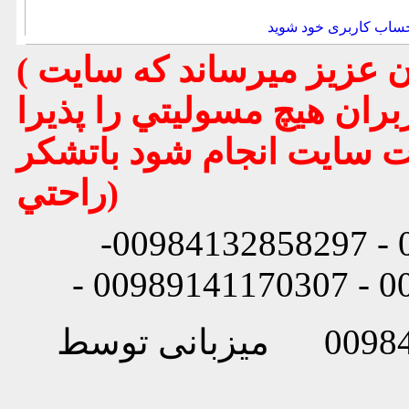
حساب کاربری خود شوید
( تذكر مهم : به استحضار تمامي كاربران عزيز ميرساند كه سايت
بران هيچ مسوليتي را پذيرا
يت سايت انجام شود باتشكر
راحتي)
شماره تماس: 00984132858296 - 00984132858297-