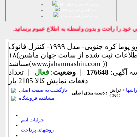
ماشین آلات صنایع غذایی (
12
)
دستگاههای کمپرسور (
39
)
صنايع لبنی و آبمیوه و بستنی
ود را راحت و بدون واسطه به اطلاع عموم برسانيد.
تراش دوو پوما کره جنوبی- مدل ۱۹۹۹- کنترل فانوک
۱۸(اطلاعات ثبت شده از سایت جهان ماشین
میباشد(www.jahanmashin.com ))
ه آگهی:
176648
|
وضعیت
:
فعال
| تعداد
دفعات نمایش كالا
2105 بار
راشها
> تراش
بازگشت به صفحه اصلی
دسته بندی اصلی :
CNC
مشاهده فروشگاه
جزئیات آیتم
روشهای پرداخت