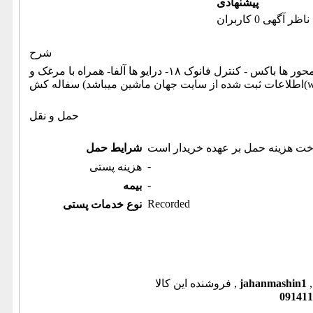
پیشنهادی
ناظر آگهی 0 کاربران
شرح
تراش دوو پوما کره جنوبی- مدل ۱۹۹۹- سه نظام‌ ۲۵۰- گلویی ۶۵- طول ۶۸۰- قطر ۳۰۰- محور ها باکس - کنترل فانوک ۱۸- درایو ها آلفا- همراه با مرغک و
ww ))
حمل و نقل
خت هزینه حمل بر عهده خریدار است
شرایط حمل
-
هزینه پستی
-
بیمه
Recorded
نوع خدمات پستی
jahanmashin1
فروشنده این کالا ,
091411