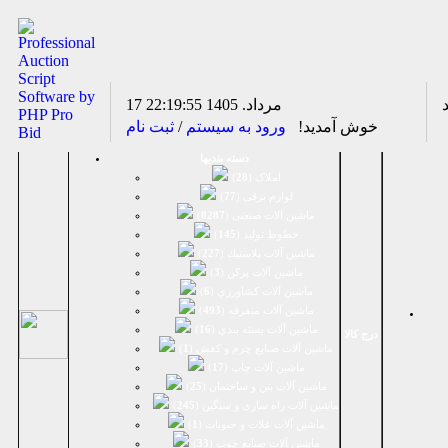
17 مرداد. 1405
22:19:55
خوش آمدید!
ورود به سیستم
/
ثبت نام
دسته بندیها
املاک (
28
)
لوازم برقی (
77
)
ماشين آلات صنعتی (
8287
)
خطوط تولید (
145
)
ماشين آلات پلاستيك (
227
)
ماشين آلات پرکن (
3
)
ماشين آلات كشاورزي (
6
)
ماشين آلات متفرقه (
493
)
ماشين آلات بسته بندي (
16
)
درج کالا
ماشين آلات صنایع چرم و کفش (
1
)
ماشین آلات چاپ (
17
)
ماشین آلات بتن و ساختمان (
25
)
ماشین آلات راه سازی و سنگین (
245
)
ماشین آلات غلات و حبوبات (
1
)
ماشین آلات صنایع چوب (
33
)