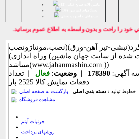
ماشین آلات صنایع غذایی (
12
)
دستگاههای کمپرسور (
39
)
صنايع لبنی و آبمیوه و بستنی
خود را راحت و بدون واسطه به اطلاع عموم برسانيد.
گرد(نبشی-تیر آهن-ورق)(نصب،مونتاژونصب
وراه اندازی) (اطلاعات ثبت شده از سایت جهان ماشین
میباشد(www.jahanmashin.com ))
ه آگهی:
178390
|
وضعیت
:
فعال
| تعداد
دفعات نمایش كالا
2525 بار
خطوط تولید
دسته بندی اصلی :
بازگشت به صفحه اصلی
مشاهده فروشگاه
جزئیات آیتم
روشهای پرداخت