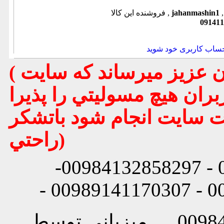
jahanmashin1
فروشنده این کالا ,
091411
حساب کاربری خود شوید
( تذكر مهم : به استحضار تمامي كاربران عزيز ميرساند كه سايت
بران هيچ مسوليتي را پذيرا
يت سايت انجام شود باتشكر
راحتي)
شماره تماس: 00984132858296 - 00984132858297-