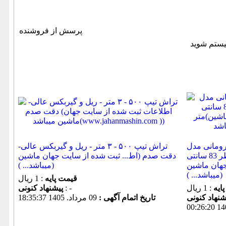
پرسش از فروشنده
ل SN601 با قطر کارگیر 63
تراش تیپ ۵۰۰ - ۳ متر - ریل و گیربکس عالی-
سانتی متر ،تیکه باز شو تا قطر 83 سانتی
دقت صدم (اط... ثبت شده از سایت جهان ماشین
جهان ماشین
میباشد... ))
میباشد... ))
قیمت پایه
: 1 ریال
ایه
: 1 ریال
: -
پیشنهاد كنونی
تاریخ اتمام آگهی :
09 مرداد. 1405 18:35:37