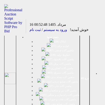
16 مرداد. 1405
00:52:48
خوش آمدید!
ورود به سیستم
/
ثبت نام
دسته بندیها
املاک (
28
)
لوازم برقی (
77
)
ماشين آلات صنعتی (
8287
)
خطوط تولید (
145
)
ماشين آلات پلاستيك (
227
)
ماشين آلات پرکن (
3
)
ماشين آلات كشاورزي (
6
)
ماشين آلات متفرقه (
493
)
ماشين آلات بسته بندي (
16
)
درج کالا
ماشين آلات صنایع چرم و کفش (
1
)
ماشین آلات چاپ (
17
)
ماشین آلات بتن و ساختمان (
25
)
ماشین آلات راه سازی و سنگین (
245
)
ماشین آلات غلات و حبوبات (
1
)
ماشین آلات صنایع چوب (
33
)