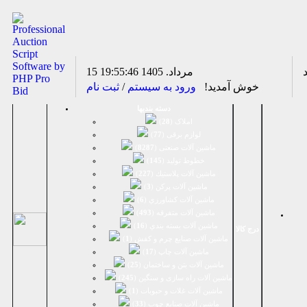
15 مرداد. 1405
19:55:46
خوش آمدید!
ورود به سیستم
/
ثبت نام
دسته بندیها
املاک (
28
)
لوازم برقی (
77
)
ماشين آلات صنعتی (
8287
)
خطوط تولید (
145
)
ماشين آلات پلاستيك (
227
)
ماشين آلات پرکن (
3
)
ماشين آلات كشاورزي (
6
)
ماشين آلات متفرقه (
493
)
ماشين آلات بسته بندي (
16
)
درج کالا
ماشين آلات صنایع چرم و کفش (
1
)
ماشین آلات چاپ (
17
)
ماشین آلات بتن و ساختمان (
25
)
ماشین آلات راه سازی و سنگین (
245
)
ماشین آلات غلات و حبوبات (
1
)
ماشین آلات صنایع چوب (
33
)