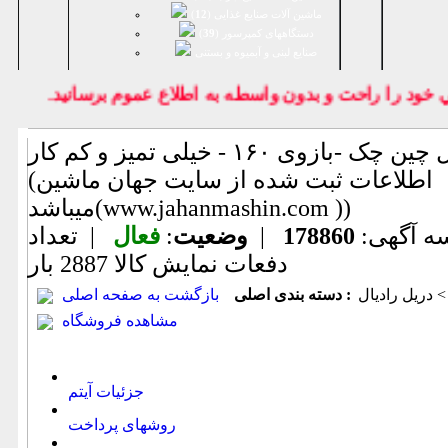
ماشین آلات صنایع غذایی (
12
)
دستگاههای کمپرسور (
39
)
صنايع لبنی و آبمیوه و بستنی
د را راحت و بدون واسطه به اطلاع عموم برسانيد.
دریل رادیال چین چک -بازوی ۱۶۰ - خیلی تمیز و کم کار
(اطلاعات ثبت شده از سایت جهان ماشین
میباشد(www.jahanmashin.com ))
ه آگهی:
178860
|
وضعیت
:
فعال
| تعداد
دفعات نمایش كالا
2887 بار
 دریل رادیال
دسته بندی اصلی :
بازگشت به صفحه اصلی
مشاهده فروشگاه
جزئیات آیتم
روشهای پرداخت