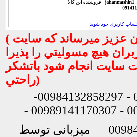
jahanmashin1
فروشنده این کالا ,
091411
حساب کاربری خود شوید
( تذكر مهم : به استحضار تمامي كاربران عزيز ميرساند كه سايت
بران هيچ مسوليتي را پذيرا
يت سايت انجام شود باتشكر
راحتي)
شماره تماس: 00984132858296 - 00984132858297-