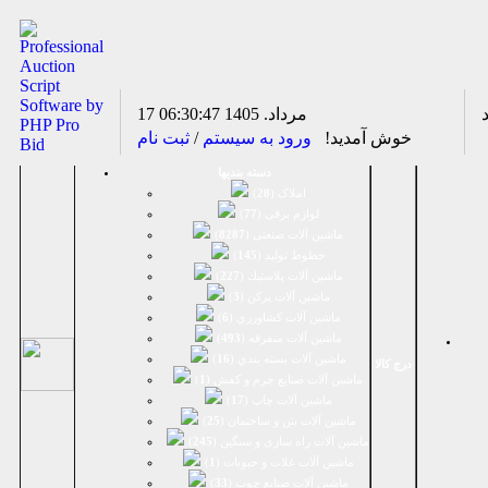
17 مرداد. 1405
06:30:47
خوش آمدید!
ورود به سیستم
/
ثبت نام
دسته بندیها
املاک (
28
)
لوازم برقی (
77
)
ماشين آلات صنعتی (
8287
)
خطوط تولید (
145
)
ماشين آلات پلاستيك (
227
)
ماشين آلات پرکن (
3
)
ماشين آلات كشاورزي (
6
)
ماشين آلات متفرقه (
493
)
ماشين آلات بسته بندي (
16
)
درج کالا
ماشين آلات صنایع چرم و کفش (
1
)
ماشین آلات چاپ (
17
)
ماشین آلات بتن و ساختمان (
25
)
ماشین آلات راه سازی و سنگین (
245
)
ماشین آلات غلات و حبوبات (
1
)
ماشین آلات صنایع چوب (
33
)