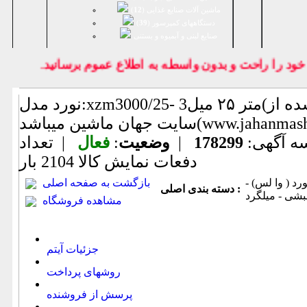
ماشین آلات صنایع غذایی (
12
)
دستگاههای کمپرسور (
39
)
صنايع لبنی و آبمیوه و بستنی
 را راحت و بدون واسطه به اطلاع عموم برسانيد.
نورد مدل:xzm3000/25- 3متر ۲۵ میل(اطلاعات ثبت شده از
یباشد(www.jahanmashin.com ))
ه آگهی:
178299
|
وضعیت
:
فعال
| تعداد
دفعات نمایش كالا
2104 بار
رد ( وا لس) -
بازگشت به صفحه اصلی
دسته بندی اصلی :
بشی - میلگرد
مشاهده فروشگاه
جزئیات آیتم
روشهای پرداخت
پرسش از فروشنده