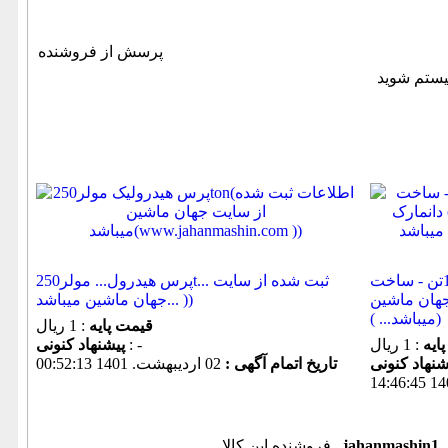
پرسش از فروشنده
پرس برک هیدرول... - 4متر - 100تن - ساخت
پرس هیدرول... مولر250t... ثبت شده از سایت
جهان ماشین
جهان ماشین میباشد... ))
میباشد... ))
قیمت پایه
: 1 ریال
ایه
: 1 ریال
: -
پیشنهاد كنونی
تاریخ اتمام آگهی :
02 ارديبهشت. 1401 00:52:13
jahanmashin1
فروشنده این کالا ,