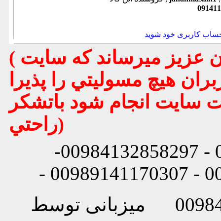
091411
حساب کاربری خود شوید
( تذكر مهم : به استحضار تمامي كاربران عزيز ميرساند كه سايت
بران هيچ مسوليتي را پذيرا
يت سايت انجام شود باتشكر
راحتي)
شماره تماس: 00984132858296 - 00984132858297-