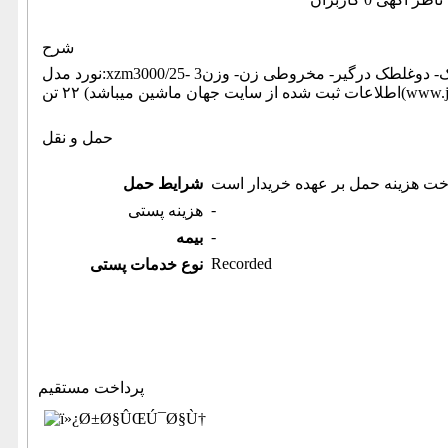
شرح
نورد مدل:xzm3000/25- 3متر ۲۵ میل- قطر غلطک:36سانت- دارای دو موتور16 و 28 کیلوواتی- تنظیم بار هیدرولیک- دوغلطک درگیر- مخروطی زن- وزن
www.jahanmashin. ))
حمل و نقل
خت هزینه حمل بر عهده خریدار است
شرایط حمل
-
هزینه پستی
-
بیمه
Recorded
نوع خدمات پستی
پرداخت مستقیم