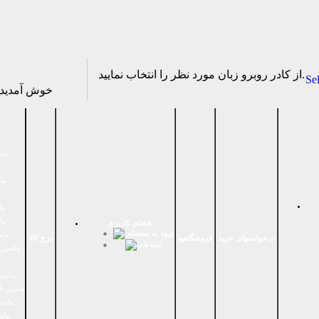
از كادر روبرو زبان مورد نظر را انتخاب نماييد.
Se
خوش آمدی
ماش
ماش
ما
ما
فضای كاربری
ورود به سیستم
ماش
درخواستهای خرید
فروشگاهها
درج کالا
ثبت نام
ماشين 
ماشین
ماشین آ
ماشین
ماش