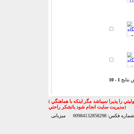
 نتایج
1 - 10
( تذكر مهم : به استحضار تمامي كاربران عزيز ميرساند كه سايت جهان ماشين در قبال معامله بين كاربران هيچ مسوليتي را پذيرا نميباشد مگر اينكه با هماهنگي
مديريت سايت انجام شود باتشكر راحتي)
شماره فکس: 00984132858298
میزبانی