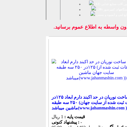
ن آلات صنایع غذایی (
12
)
تگاههای کمپرسور (
39
)
يع لبنی و آبمیوه و بستنی
واسطه به اطلاع عموم برسانيد.
نوپان ساخت نوریان در حد اکبند دارم ابعاد ۱۲۵در
۲۵۰ سه طبقه (اطلاعات ثبت شده از سایت جهان
اشین میباشد(www.jahanmashin.com ))
قیمت پایه :
1 ریال
-
پیشنهاد كنونی :