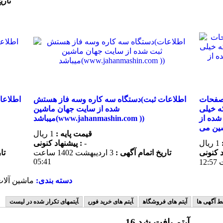
تاری
 صفحات
دستگاه سه کاره وسه فاز هستش(اطلاعات ثبت
ه خیلی
شده از سایت جهان ماشین
شده از
میباشد(www.jahanmashin.com ))
ین می
قیمت پایه :
1 ریال
1 ریال
-
پیشنهاد كنونی :
تاریخ اتمام آگهی :
3 ارديبهشت 1402 ساعت
تا
05:41
دسته بندی:
ماشین آلات
ط آگهی ها
آیتم های فروشگاه
آیتم های خرید فوری
آیتمهای تکرار شده در لیست
16 آیتم یافت شد