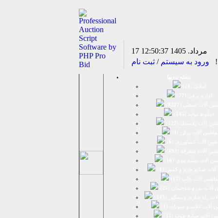
17 مرداد. 1405
12:50:37
د!
ورود به سیستم
/
ثبت نام
دسته بندیها
املاک (
28
)
لوازم برقی (
77
)
ين آلات صنعتی (
8287
)
خطوط تولید (
145
)
ين آلات پلاستيك (
227
)
ماشين آلات پرکن (
3
)
شين آلات كشاورزي (
6
)
شين آلات متفرقه (
493
)
ين آلات بسته بندي (
16
)
آلات صنایع چرم و کفش (
1
)
ماشین آلات چاپ (
17
)
 آلات بتن و ساختمان (
25
)
لات راه سازی و سنگین (
245
)
 آلات غلات و حبوبات (
1
)
ین آلات صنایع چوب (
33
)