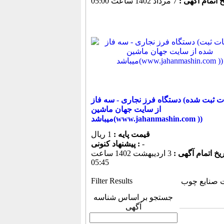
خ اتمام آگهی :
7 مرداد 1402 ساعت 05:00
دستگاه فرز نجاری - سه فاز (اطلاعات ثبت شده
از سایت جهان ماشین
میباشد(www.jahanmashin.com ))
قیمت پایه :
1 ریال
-
پیشنهاد كنونی :
ریخ اتمام آگهی :
3 ارديبهشت 1402 ساعت
05:45
Filter Results
 صنایع چوب
جستجو بر اساس شناسه
آگهی