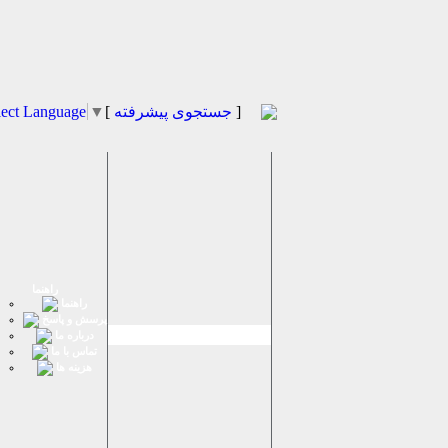
]
جستجوی پیشرفته
[
▼
lect Language
راهنما
راهنما
پرسش و پاسخ
درباره ما
تماس با ما
هزینه ها