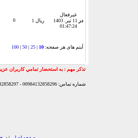
غیرفعال
0
در
11 تير. 1403
1 ریال
01:47:24
آیتم های هر صفحه:
10
|
25
|
50
|
100
شماره تماس: 00984132858296 - 00984132858297- 00984132858298 - 00989147772830 - 00989141170307 -
صفحه اصلی
|
درج 