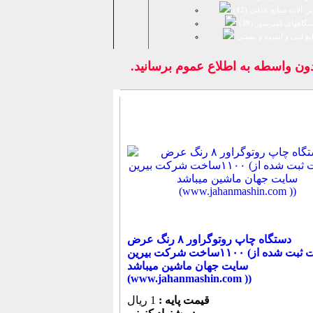
ن آلات صنایع غذایی (
12
)
تگاههای کمپرسور (
39
)
يع لبنی و آبمیوه و بستنی
واسطه به اطلاع عموم برسانيد.
دستگاه چاپ روتوگراور ۸ رنگ عرض
۱۱۰۰ساخت شرکت بیرین (اطلاعات ثبت شده از
سایت جهان ماشین میباشد
(www.jahanmashin.com ))
قیمت پایه :
1 ریال