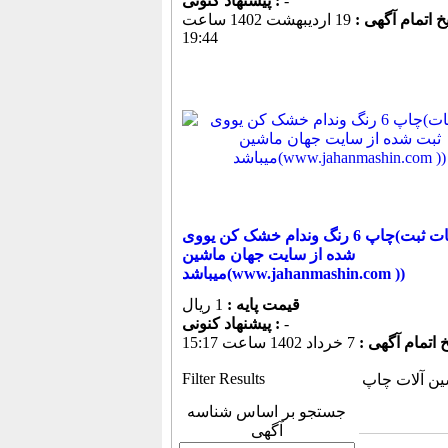
-
پیشنهاد كنونی :
یخ اتمام آگهی :
19 ارديبهشت 1402 ساعت
19:44
چاپ 6 رنگ وندام خشک کن یووی(اطلاعات ثبت
شده از سایت جهان ماشین
میباشد(www.jahanmashin.com ))
قیمت پایه :
1 ریال
-
پیشنهاد كنونی :
خ اتمام آگهی :
7 خرداد 1402 ساعت 15:17
Filter Results
ن آلات چاپ
جستجو بر اساس شناسه
آگهی