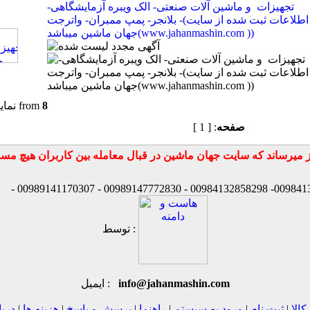
تجهیزات و ماشین آلات صنعتی- الک ویبره آزمایشگاهی-
بلانجر- پمپ ممبران- واترجت -(اطلاعات ثبت شده از سایت
جهان ماشین میباشد(www.jahanmashin.com ))
8
from
نمای
صفحه
: [ 1 ]
توسط :
info@jahanmashin.com
ایمیل :
کالا
|
ثبت نام
|
ورود به سیستم
|
راهنما
|
پرسش و پاسخ
|
هزینه ها
|
دربا