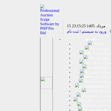
15 مرداد. 1405
23:15:25
د!
ورود به سیستم
/
ثبت نام
دسته بندیها
املاک (
28
)
لوازم برقی (
77
)
ين آلات صنعتی (
8287
)
خطوط تولید (
145
)
ين آلات پلاستيك (
227
)
ماشين آلات پرکن (
3
)
شين آلات كشاورزي (
6
)
شين آلات متفرقه (
493
)
ين آلات بسته بندي (
16
)
آلات صنایع چرم و کفش (
1
)
ماشین آلات چاپ (
17
)
 آلات بتن و ساختمان (
25
)
لات راه سازی و سنگین (
245
)
 آلات غلات و حبوبات (
1
)
ین آلات صنایع چوب (
33
)