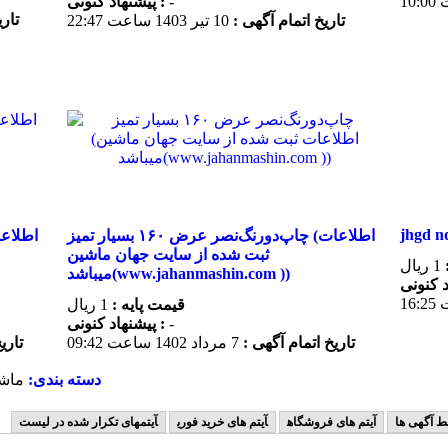
-
پیشنهاد كنونی :
تار
تاریخ اتمام آگهی :
10 تير 1403 ساعت 22:47
jhgd n
چاپ‌دورنگ‌نصر عرض ۱۶۰ بسیار تمیز (اطلاعات
ثبت شده از سایت جهان ماشین
1 ریال
میباشد(www.jahanmashin.com ))
قیمت پایه :
1 ریال
-
پیشنهاد كنونی :
تاریخ اتمام آگهی :
7 مرداد 1402 ساعت 09:42
تاری
دسته بندی:
ماشی
ط آگهی ها
آیتم های فروشگاه
آیتم های خرید فوری
آیتمهای تکرار شده در لیست