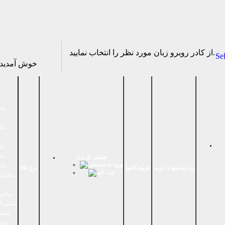
از كادر روبرو زبان مورد نظر را انتخاب نماييد.
Se
خوش آمدی
ماش
ماش
ما
ما
فضای كاربری
ورود به سیستم
ماش
درخواستهای خرید
فروشگاهها
درج کالا
ثبت نام
ماشين 
ماشین
ماشین آ
ماشین
ماش