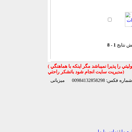
ش نتایج
1 - 8
( تذكر مهم : به استحضار تمامي كاربران عزيز ميرساند كه سايت جهان ماشين در قبال معامله بين كاربران هيچ مسوليتي را پذيرا نميباشد مگر اينكه با هماهنگي
مديريت سايت انجام شود باتشكر راحتي)
شماره فکس: 00984132858298
میزبانی
ره ما
|
تماس با ما