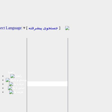
]
جستجوی پیشرفته
[
▼
lect Language
راهنما
راهنما
پرسش و پاسخ
درباره ما
تماس با ما
هزینه ها