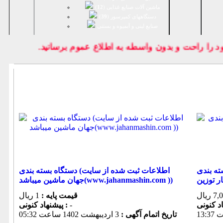
ماشین آلات صنایع غذایی (
12
)
دستگاههای کمپرسور (
39
)
صنايع لبنی و آبمیوه و بستنی
ود را راحت و بدون واسطه به اطلاع عموم برسانيد.
ته بندی
دستگاه بسته بندی (اطلاعات ثبت شده از سایت
ر توزین
جهان ماشین میباشد(www.jahanmashin.com ))
قیمت پایه :
1 ریال
-
پیشنهاد كنونی :
تاریخ اتمام آگهی :
3 ارديبهشت 1402 ساعت 05:32