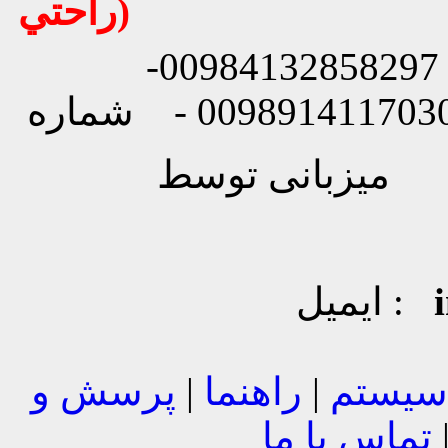
راحتي)
شماره تماس: 00984132858296 - 00984132858297-
شماره
ایمیل :
 سیستم
|
راهنما
|
پرسش و
تماس با ما