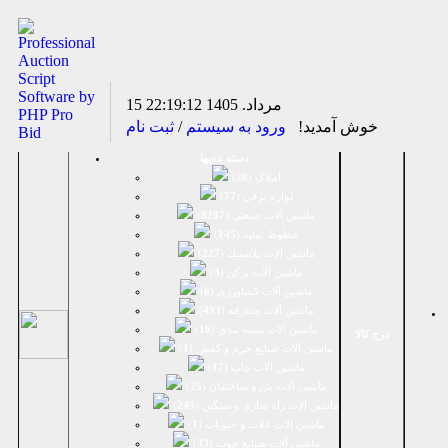
15 مرداد. 1405
22:19:12
خوش آمدید!
ورود به سیستم
/
ثبت نام
دسته بندیها
املاک (
28
)
لوازم برقی (
77
)
ماشين آلات صنعتی (
8287
)
خطوط تولید (
145
)
ماشين آلات پلاستيك (
227
)
ماشين آلات پرکن (
3
)
ماشين آلات كشاورزي (
6
)
ماشين آلات متفرقه (
493
)
ماشين آلات بسته بندي (
16
)
درج کالا
ماشين آلات صنایع چرم و کفش (
1
)
ماشین آلات چاپ (
17
)
ماشین آلات بتن و ساختمان (
25
)
ماشین آلات راه سازی و سنگین (
245
)
ماشین آلات غلات و حبوبات (
1
)
ماشین آلات صنایع چوب (
33
)