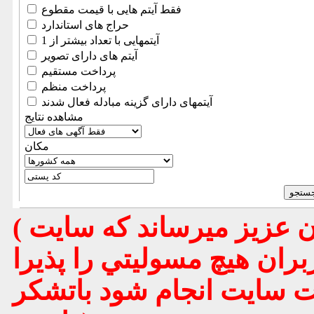
فقط آیتم هایی با قیمت مقطوع
حراج های استاندارد
آیتمهایی با تعداد بیشتر از 1
آیتم های دارای تصویر
پرداخت مستقیم
پرداخت منظم
آیتمهای دارای گزینه مبادله فعال شدند
مشاهده نتایج
مكان
( تذكر مهم : به استحضار تمامي كاربران عزيز ميرساند كه سايت
بران هيچ مسوليتي را پذيرا
يت سايت انجام شود باتشكر