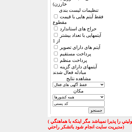
خارزن)
تنظیمات لیست بندی
فقط آیتم هایی با قیمت
مقطوع
حراج های استاندارد
آیتمهایی با تعداد بیشتر
از 1
آیتم های دارای تصویر
پرداخت مستقیم
پرداخت منظم
آیتمهای دارای گزینه
مبادله فعال شدند
مشاهده نتایج
مكان
( تذكر مهم : به استحضار تمامي كاربران عزيز ميرساند كه سايت جهان ماشين در قبال معامله بين كاربران هيچ مسوليتي را پذيرا نميباشد مگر اينكه با هماهنگي
مديريت سايت انجام شود باتشكر راحتي)