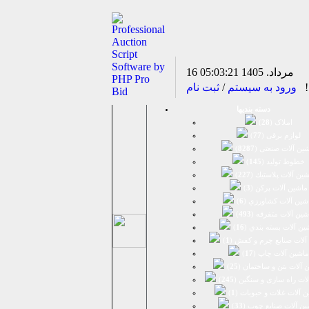
16 مرداد. 1405
05:03:21
د!
ورود به سیستم
/
ثبت نام
دسته بندیها
املاک (
28
)
لوازم برقی (
77
)
ين آلات صنعتی (
8287
)
خطوط تولید (
145
)
ين آلات پلاستيك (
227
)
ماشين آلات پرکن (
3
)
شين آلات كشاورزي (
6
)
شين آلات متفرقه (
493
)
ين آلات بسته بندي (
16
)
آلات صنایع چرم و کفش (
1
)
ماشین آلات چاپ (
17
)
 آلات بتن و ساختمان (
25
)
لات راه سازی و سنگین (
245
)
 آلات غلات و حبوبات (
1
)
ین آلات صنایع چوب (
33
)