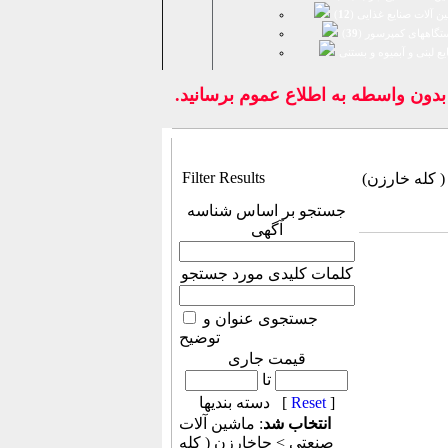
ن آلات صنایع غذایی (
12
)
تگاههای کمپرسور (
39
)
يع لبنی و آبمیوه و بستنی
ون واسطه به اطلاع عموم برسانيد.
Filter Results
 کله خارزن)
جستجو بر اساس شناسه
آگهی
کلمات کلیدی مورد جستجو
جستجوی عنوان و
توضیح
قیمت جاری
تا
]
Reset
دسته بندیها [
انتخاب شد
: ماشين آلات
صنعتی > جاخارزن ( کله