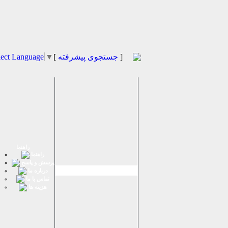
]
جستجوی پیشرفته
[
▼
lect Language
راهنما
راهنما
پرسش و پاسخ
درباره ما
تماس با ما
هزینه ها