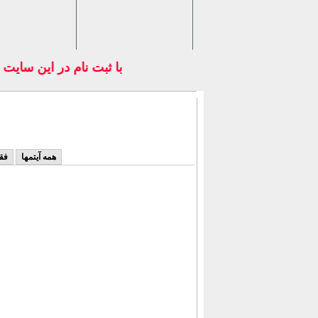
با ثبت نام در اين سايت 
همه آیتمها
فق