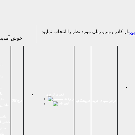
از كادر روبرو زبان مورد نظر را انتخاب نماييد.
Se
خوش آمدی
ماش
ماش
ما
ما
فضای كاربری
ورود به سیستم
ماش
درخواستهای خرید
فروشگاهها
درج کالا
ثبت نام
ماشين 
ماشین
ماشین آ
ماشین
ماش