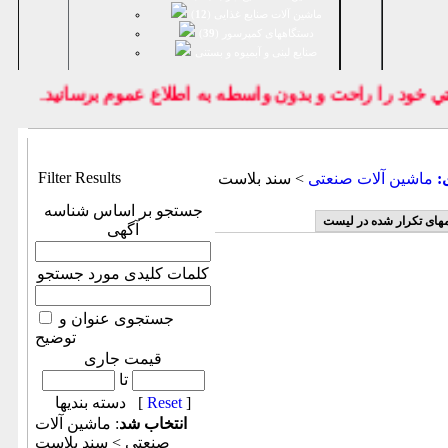
ماشین آلات صنایع غذایی (
12
)
دستگاههای کمپرسور (
39
)
صنايع لبنی و آبمیوه و بستنی
خود را راحت و بدون واسطه به اطلاع عموم برسانيد.
Filter Results
:
ماشين آلات صنعتی
> سند بلاست
جستجو بر اساس شناسه
مهای تکرار شده در لیست
آگهی
کلمات کلیدی مورد جستجو
جستجوی عنوان و
توضیح
قیمت جاری
تا
]
Reset
دسته بندیها [
انتخاب شد
: ماشين آلات
صنعتی > سند بلاست