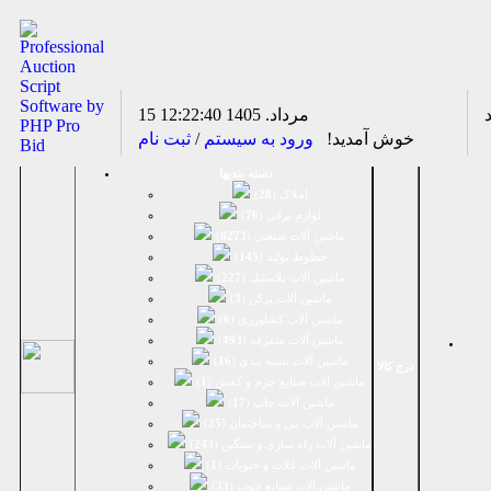
15 مرداد. 1405
12:22:40
خوش آمدید!
ورود به سیستم
/
ثبت نام
دسته بندیها
املاک (
28
)
لوازم برقی (
76
)
ماشين آلات صنعتی (
8273
)
خطوط تولید (
145
)
ماشين آلات پلاستيك (
227
)
ماشين آلات پرکن (
3
)
ماشين آلات كشاورزي (
6
)
ماشين آلات متفرقه (
493
)
ماشين آلات بسته بندي (
16
)
درج کالا
ماشين آلات صنایع چرم و کفش (
1
)
ماشین آلات چاپ (
17
)
ماشین آلات بتن و ساختمان (
25
)
ماشین آلات راه سازی و سنگین (
243
)
ماشین آلات غلات و حبوبات (
1
)
ماشین آلات صنایع چوب (
33
)