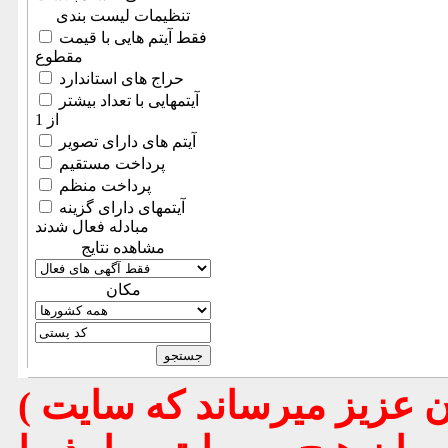
تنظیمات لیست بندی
فقط آیتم هایی با قیمت
مقطوع
حراج های استاندارد
آیتمهایی با تعداد بیشتر
از 1
آیتم های دارای تصویر
پرداخت مستقیم
پرداخت منظم
آیتمهای دارای گزینه
مبادله فعال شدند
مشاهده نتایج
مكان
( تذكر مهم : به استحضار تمامي كاربران عزيز ميرساند كه سايت