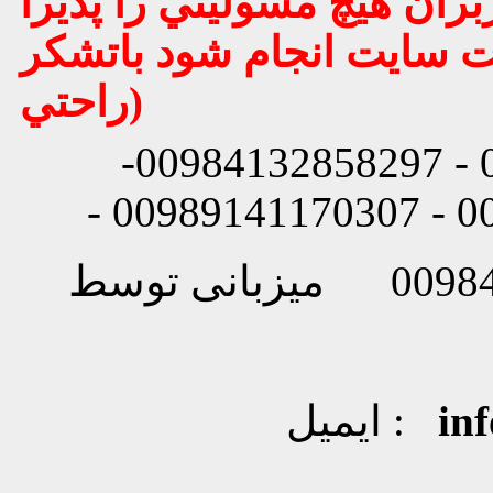
بران هيچ مسوليتي را پذيرا
يت سايت انجام شود باتشكر
راحتي)
شماره تماس: 00984132858296 - 00984132858297-
in
ایمیل :