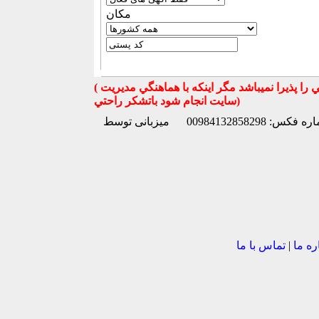
مكان
( تذكر مهم : به استحضار تمامي كاربران عزيز ميرساند كه سايت جهان ماشين در قبال معامله بين كاربران هيچ مسوليتي را پذيرا نميباشد مگر اينكه با هماهنگي مديريت
سايت انجام شود باتشكر راحتي)
 فکس: 00984132858298
ره ما
|
تماس با ما