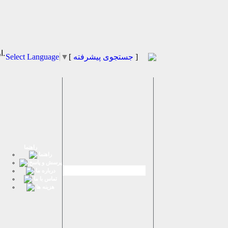
از كادر روبرو زبان مورد نظر را انتخاب نماييد.
]
جستجوی پیشرفته
[
▼
Select Language
راهنما
راهنما
پرسش و پاسخ
درباره ما
تماس با ما
هزینه ها