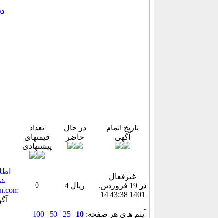
دس
تاریخ اتمام
در حال
تعداد
آگهی
حاضر
قیمتهای
پیشنهادی
غیرفعال
شد
0
در
19 فروردين.
4 ریال
1401 14:43:38
آیتم های هر صفحه:
10
|
25
|
50
|
100