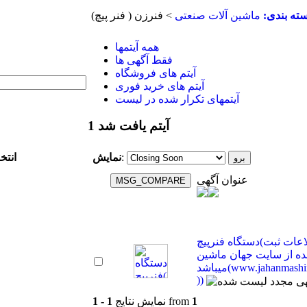
ته بندی:
ماشين آلات صنعتی
> فنرزن ( فنر پیچ)
همه آیتمها
فقط آگهی ها
آیتم های فروشگاه
آیتم های خرید فوری
آیتمهای تکرار شده در لیست
1 آیتم یافت شد
انتخ
:
نمایش
عنوان آگهی
دستگاه فنرپیچ(اطلاعات ثبت
ه از سایت جهان ماشین
میباشد(www.jahanmashin.com
))
1
from
نمایش نتایج
1 - 1