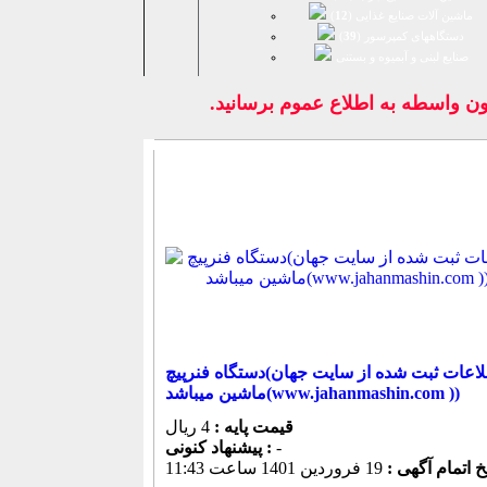
ماشین آلات صنایع غذایی (
12
)
دستگاههای کمپرسور (
39
)
صنايع لبنی و آبمیوه و بستنی
دون واسطه به اطلاع عموم برسانيد.
دستگاه فنرپیچ(اطلاعات ثبت شده از سایت جهان
ماشین میباشد(www.jahanmashin.com ))
قیمت پایه :
4 ریال
-
پیشنهاد كنونی :
خ اتمام آگهی :
19 فروردين 1401 ساعت 11:43