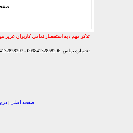
صفح
میزبانی توسط :
شماره تماس: 00984132858296 - 00984132858297- 00984132858298 - 00989147772830 - 00989141170307 -
صفحه اصلی
|
درج 