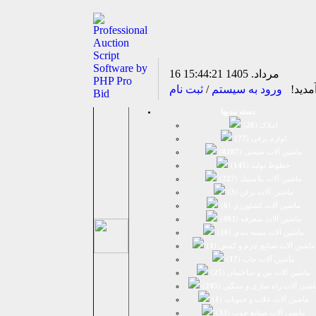
16 مرداد. 1405
15:44:21
مدید!
ورود به سیستم
/
ثبت نام
دسته بندیها
املاک (
28
)
لوازم برقی (
77
)
ماشين آلات صنعتی (
8287
)
خطوط تولید (
145
)
ماشين آلات پلاستيك (
227
)
ماشين آلات پرکن (
3
)
ماشين آلات كشاورزي (
6
)
ماشين آلات متفرقه (
493
)
ماشين آلات بسته بندي (
16
)
ماشين آلات صنایع چرم و کفش (
1
)
ماشین آلات چاپ (
17
)
ماشین آلات بتن و ساختمان (
25
)
اشین آلات راه سازی و سنگین (
245
)
ماشین آلات غلات و حبوبات (
1
)
ماشین آلات صنایع چوب (
33
)