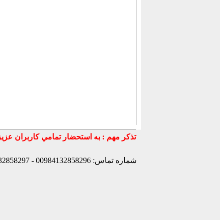
شماره تماس: 00984132858296 - 00984132858297- 00984132858298 - 00989147772830 - 00989141170307 -