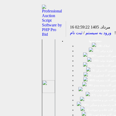
16 مرداد. 1405
02:59:22
د!
ورود به سیستم
/
ثبت نام
دسته بندیها
املاک (
28
)
لوازم برقی (
77
)
ين آلات صنعتی (
8287
)
خطوط تولید (
145
)
ين آلات پلاستيك (
227
)
ماشين آلات پرکن (
3
)
شين آلات كشاورزي (
6
)
شين آلات متفرقه (
493
)
ين آلات بسته بندي (
16
)
آلات صنایع چرم و کفش (
1
)
ماشین آلات چاپ (
17
)
 آلات بتن و ساختمان (
25
)
لات راه سازی و سنگین (
245
)
 آلات غلات و حبوبات (
1
)
ین آلات صنایع چوب (
33
)