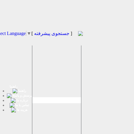
]
جستجوی پیشرفته
[
▼
lect Language
راهنما
راهنما
پرسش و پاسخ
درباره ما
تماس با ما
هزینه ها