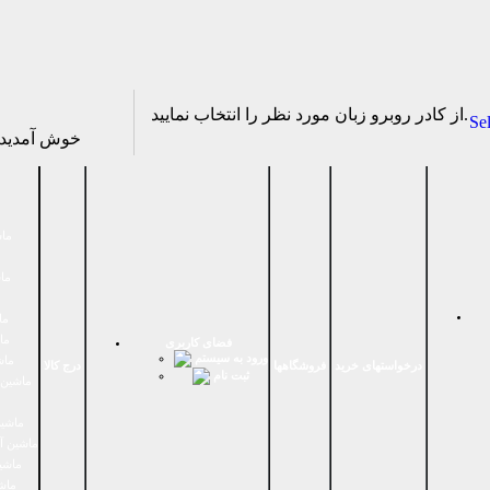
از كادر روبرو زبان مورد نظر را انتخاب نماييد.
Se
خوش آمدی
ماش
ماش
ما
ما
فضای كاربری
ورود به سیستم
ماش
درخواستهای خرید
فروشگاهها
درج کالا
ثبت نام
ماشين 
ماشین
ماشین آ
ماشین
ماش