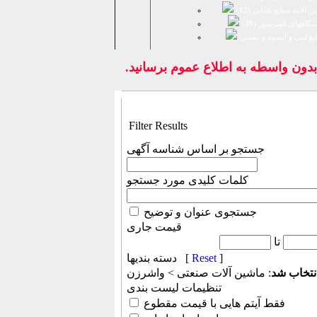
ن آلات صنایع غذایی (
12
)
تگاههای کمپرسور (
39
)
يع لبنی و آبمیوه و بستنی
ون واسطه به اطلاع عموم برسانيد.
Filter Results
جستجو بر اساس شناسه آگهی
کلمات کلیدی مورد جستجو
جستجوی عنوان و توضیح
قیمت جاری
تا
]
Reset
دسته بندیها [
نتخاب شد
: ماشين آلات صنعتی > واشرزن
تنظیمات لیست بندی
فقط آیتم هایی با قیمت مقطوع