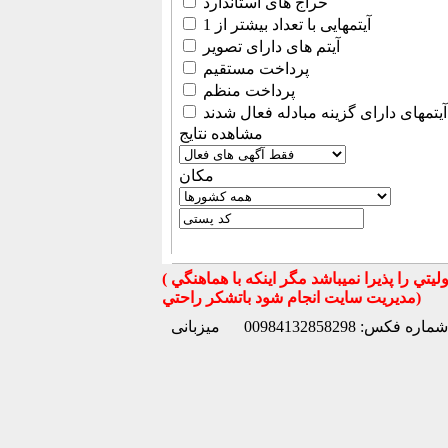
حراج های استاندارد
آیتمهایی با تعداد بیشتر از 1
آیتم های دارای تصویر
پرداخت مستقیم
پرداخت منظم
آیتمهای دارای گزینه مبادله فعال شدند
مشاهده نتایج
مكان
( تذكر مهم : به استحضار تمامي كاربران عزيز ميرساند كه سايت جهان ماشين در قبال معامله بين كاربران هيچ مسوليتي را پذيرا نميباشد مگر اينكه با هماهنگي
مديريت سايت انجام شود باتشكر راحتي)
شماره فکس: 00984132858298
میزبانی