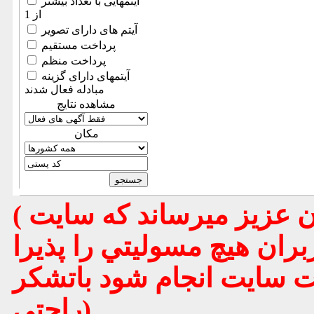
آیتمهایی با تعداد بیشتر
از 1
آیتم های دارای تصویر
پرداخت مستقیم
پرداخت منظم
آیتمهای دارای گزینه
مبادله فعال شدند
مشاهده نتایج
مكان
( تذكر مهم : به استحضار تمامي كاربران عزيز ميرساند كه سايت
بران هيچ مسوليتي را پذيرا
يت سايت انجام شود باتشكر
راحتي)