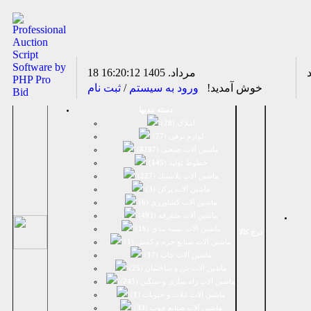
18 مرداد. 1405
16:20:12
خوش آمدید!
ورود به سیستم
/
ثبت نام
دسته بندیها
املاک (
28
)
لوازم برقی (
77
)
ماشين آلات صنعتی (
8287
)
خطوط تولید (
145
)
ماشين آلات پلاستيك (
227
)
ماشين آلات پرکن (
3
)
ماشين آلات كشاورزي (
6
)
ماشين آلات متفرقه (
493
)
ماشين آلات بسته بندي (
16
)
درج کالا
ماشين آلات صنایع چرم و کفش (
1
)
ماشین آلات چاپ (
17
)
ماشین آلات بتن و ساختمان (
25
)
ماشین آلات راه سازی و سنگین (
245
)
ماشین آلات غلات و حبوبات (
1
)
ماشین آلات صنایع چوب (
33
)