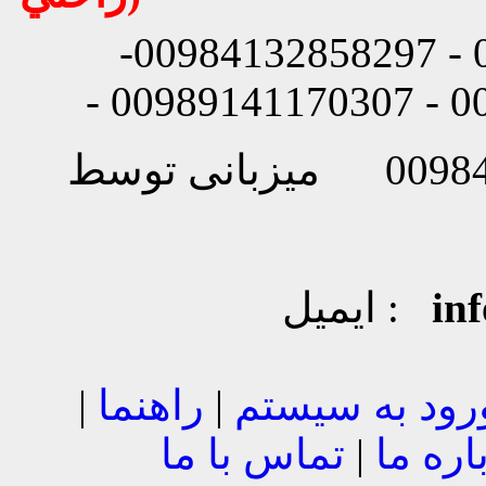
شماره تماس: 00984132858296 - 00984132858297-
in
ایمیل :
رود به سیستم
|
راهنما
|
اره ما
|
تماس با ما