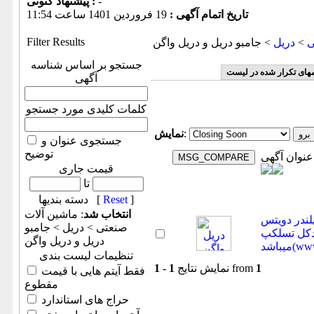
-
پیشنهاد كنونی :
تاریخ اتمام آگهی :
19 فروردين 1401 ساعت 11:54
Filter Results
ی
>
دريل
> جامبو دریل و دریل واگن
جستجو بر اساس شناسه
مهای تکرار شده در لیست
آگهی
کلمات کلیدی مورد جستجو
:
نمایش
جستجوی عنوان و
توضیح
عنوان آگهی
قیمت جاری
تا
]
Reset
دسته بندیها [
انتخاب شد
: ماشين آلات
نگر سورلند ال ام ۴۰۰ موتور ۶ سیلندر دویتس
صنعتی > دريل > جامبو
ل تسلکپ (اطلاعات ثبت شده از سایت جهان ماشین
دریل و دریل واگن
ww ))
تنظیمات لیست بندی
1
from
نمایش نتایج
1 - 1
فقط آیتم هایی با قیمت
مقطوع
حراج های استاندارد