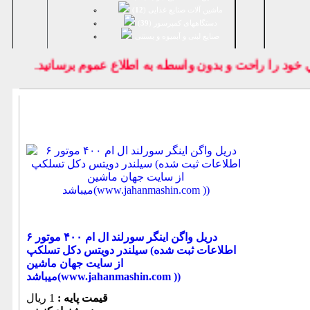
ماشین آلات صنایع غذایی (
12
)
دستگاههای کمپرسور (
39
)
صنايع لبنی و آبمیوه و بستنی
ود را راحت و بدون واسطه به اطلاع عموم برسانيد.
دریل واگن اینگر سورلند ال ام ۴۰۰ موتور ۶
سیلندر دویتس دکل تسلکپ (اطلاعات ثبت شده
از سایت جهان ماشین
میباشد(www.jahanmashin.com ))
قیمت پایه :
1 ریال