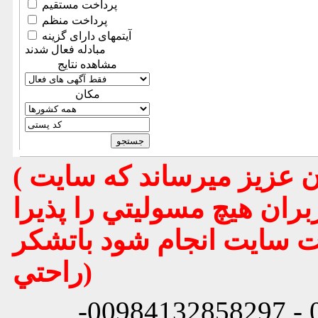
پرداخت مستقیم
پرداخت منظم
آیتمهای دارای گزینه
مبادله فعال شدند
مشاهده نتایج
مكان
( تذكر مهم : به استحضار تمامي كاربران عزيز ميرساند كه سايت
بران هيچ مسوليتي را پذيرا
يت سايت انجام شود باتشكر
راحتي)
شماره تماس: 00984132858296 - 00984132858297-