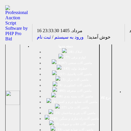
16 مرداد. 1405
23:33:30
خوش آمدید!
ورود به سیستم
/
ثبت نام
دسته بندیها
املاک (
28
)
لوازم برقی (
77
)
ماشين آلات صنعتی (
8287
)
خطوط تولید (
145
)
ماشين آلات پلاستيك (
227
)
ماشين آلات پرکن (
3
)
ماشين آلات كشاورزي (
6
)
ماشين آلات متفرقه (
493
)
ماشين آلات بسته بندي (
16
)
درج کالا
ماشين آلات صنایع چرم و کفش (
1
)
ماشین آلات چاپ (
17
)
ماشین آلات بتن و ساختمان (
25
)
ماشین آلات راه سازی و سنگین (
245
)
ماشین آلات غلات و حبوبات (
1
)
ماشین آلات صنایع چوب (
33
)