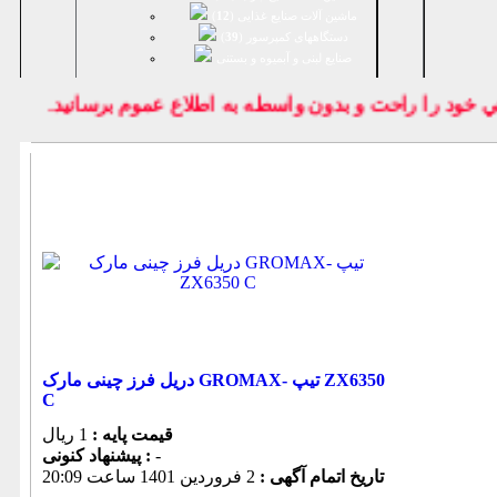
ماشین آلات صنایع غذایی (
12
)
دستگاههای کمپرسور (
39
)
صنايع لبنی و آبمیوه و بستنی
خود را راحت و بدون واسطه به اطلاع عموم برسانيد.
دریل فرز چینی مارک GROMAX- تیپ ZX6350
C
قیمت پایه :
1 ریال
-
پیشنهاد كنونی :
تاریخ اتمام آگهی :
2 فروردين 1401 ساعت 20:09