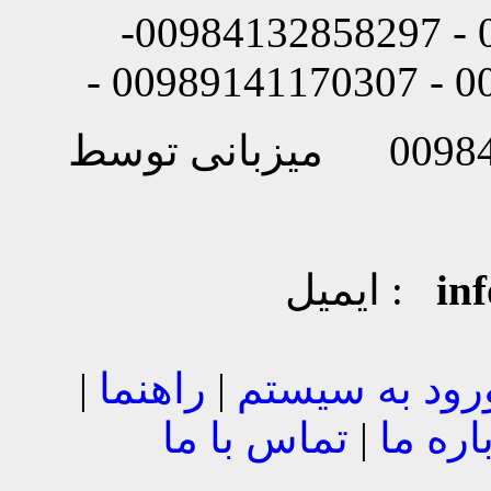
شماره تماس: 00984132858296 - 00984132858297-
in
ایمیل :
رود به سیستم
|
راهنما
|
اره ما
|
تماس با ما