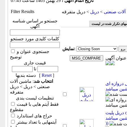
تاریخ اتمام آگهی :
29 بهمن 1403 ساعت 07:45
Filter Results
آلات صنعتی
>
دريل
> دریل متفرقه
جستجو بر اساس شناسه
مهای تکرار شده در لیست
آگهی
کلمات کلیدی مورد جستجو
:
نمایش
جستجوی عنوان و
توضیح
عنوان آگهی
قیمت جاری
تا
]
Reset
دسته بندیها [
انتخاب شد
: ماشين آلات
 ایcnc(اطلاعات ثبت شده از سایت جهان
صنعتی > دريل > دریل
متفرقه
تنظیمات لیست بندی
فقط آیتم هایی با قیمت
مقطوع
دریل پلیت cnc- آکبند-سایز ۲۲۰۰ در ۱۶۰۰(اطلاعات ثبت
حراج های استاندارد
www.jahanmashin.
آیتمهایی با تعداد بیشتر
))