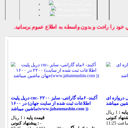
ماشین آلات صنایع غذایی (
12
)
دستگاههای کمپرسور (
39
)
صنايع لبنی و آبمیوه و بستنی
ود را راحت و بدون واسطه به اطلاع عموم برسانيد.
ه ایcnc(اطلاعات ثبت شده از سایت
دریل پلیت cnc- آکبند- ۶ماه گارانتی- سایز ۲۲۰۰
در ۱۶۰۰ (اطلاعات ثبت شده از سایت جهان
ماشین میباشد(www.jahanmashin.com ))
یه :
1 ریال
قیمت پایه :
1 ریال
-
پیشنهاد كنونی :