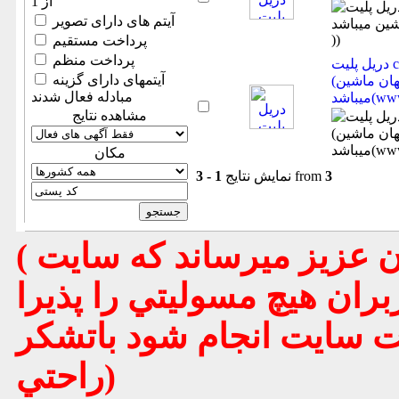
از 1
آیتم های دارای تصویر
پرداخت مستقیم
پرداخت منظم
دریل پلیت cnc- آکبند- ۶ماه گارانتی- سایز ۲۲۰۰ در ۱۶۰۰
آیتمهای دارای گزینه
(اطلاعات ثبت شده از سایت جهان ماشین
مبادله فعال شدند
ww ))
مشاهده نتایج
مكان
3
from
نمایش نتایج
1 - 3
( تذكر مهم : به استحضار تمامي كاربران عزيز ميرساند كه سايت
بران هيچ مسوليتي را پذيرا
يت سايت انجام شود باتشكر
راحتي)