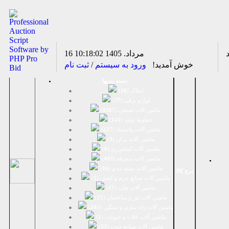
16 مرداد. 1405
10:18:02
خوش آمدید!
ورود به سیستم
/
ثبت نام
دسته بندیها
املاک (
28
)
لوازم برقی (
77
)
ماشين آلات صنعتی (
8287
)
خطوط تولید (
145
)
ماشين آلات پلاستيك (
227
)
ماشين آلات پرکن (
3
)
ماشين آلات كشاورزي (
6
)
ماشين آلات متفرقه (
493
)
ماشين آلات بسته بندي (
16
)
درج کالا
ماشين آلات صنایع چرم و کفش (
1
)
ماشین آلات چاپ (
17
)
ماشین آلات بتن و ساختمان (
25
)
ماشین آلات راه سازی و سنگین (
245
)
ماشین آلات غلات و حبوبات (
1
)
ماشین آلات صنایع چوب (
33
)