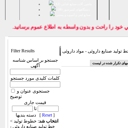
ماشین آلات صنایع غذایی (
12
)
دستگاههای کمپرسور (
39
)
صنايع لبنی و آبمیوه و بستنی
ود را راحت و بدون واسطه به اطلاع عموم برسانيد.
Filter Results
 تولید صنایع داروئی - مواد داروئی
جستجو بر اساس شناسه
مهای تکرار شده در لیست
آگهی
کلمات کلیدی مورد جستجو
جستجوی عنوان و
توضیح
قیمت جاری
تا
]
Reset
دسته بندیها [
انتخاب شد
: خطوط تولید >
خط تولید صنایع داروئی -