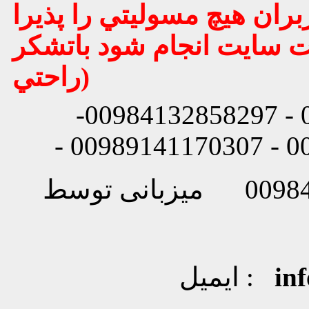
بران هيچ مسوليتي را پذيرا
يت سايت انجام شود باتشكر
راحتي)
شماره تماس: 00984132858296 - 00984132858297-
in
ایمیل :