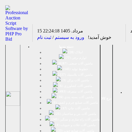
15 مرداد. 1405
22:24:18
خوش آمدید!
ورود به سیستم
/
ثبت نام
دسته بندیها
املاک (
28
)
لوازم برقی (
77
)
ماشين آلات صنعتی (
8287
)
خطوط تولید (
145
)
ماشين آلات پلاستيك (
227
)
ماشين آلات پرکن (
3
)
ماشين آلات كشاورزي (
6
)
ماشين آلات متفرقه (
493
)
ماشين آلات بسته بندي (
16
)
درج کالا
ماشين آلات صنایع چرم و کفش (
1
)
ماشین آلات چاپ (
17
)
ماشین آلات بتن و ساختمان (
25
)
ماشین آلات راه سازی و سنگین (
245
)
ماشین آلات غلات و حبوبات (
1
)
ماشین آلات صنایع چوب (
33
)