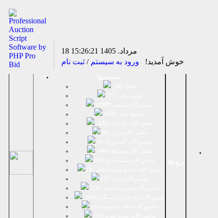
18 مرداد. 1405
15:26:21
خوش آمدید!
ورود به سیستم
/
ثبت نام
دسته بندیها
املاک (
28
)
لوازم برقی (
77
)
ماشين آلات صنعتی (
8287
)
خطوط تولید (
145
)
ماشين آلات پلاستيك (
227
)
ماشين آلات پرکن (
3
)
ماشين آلات كشاورزي (
6
)
ماشين آلات متفرقه (
493
)
ماشين آلات بسته بندي (
16
)
درج کالا
ماشين آلات صنایع چرم و کفش (
1
)
ماشین آلات چاپ (
17
)
ماشین آلات بتن و ساختمان (
25
)
ماشین آلات راه سازی و سنگین (
245
)
ماشین آلات غلات و حبوبات (
1
)
ماشین آلات صنایع چوب (
33
)