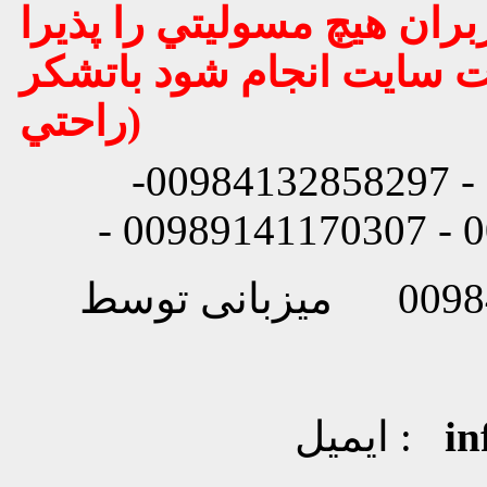
بران هيچ مسوليتي را پذيرا
يت سايت انجام شود باتشكر
راحتي)
شماره تماس: 00984132858296 - 00984132858297-
i
ایمیل :