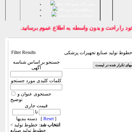
ماشین آلات صنایع غذایی (
12
)
دستگاههای کمپرسور (
39
)
صنايع لبنی و آبمیوه و بستنی
ود را راحت و بدون واسطه به اطلاع عموم برسانيد.
Filter Results
طوط تولید صنایع تجهیزات پزشکی
جستجو بر اساس شناسه
مهای تکرار شده در لیست
آگهی
کلمات کلیدی مورد جستجو
جستجوی عنوان و
توضیح
قیمت جاری
تا
]
Reset
دسته بندیها [
انتخاب شد
: خطوط تولید >
خطوط تولید صنایع