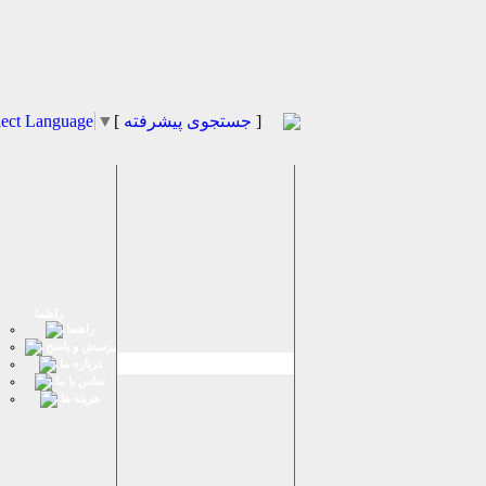
]
جستجوی پیشرفته
[
▼
lect Language
راهنما
راهنما
پرسش و پاسخ
درباره ما
تماس با ما
هزینه ها