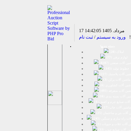
17 مرداد. 1405
14:42:05
د!
ورود به سیستم
/
ثبت نام
دسته بندیها
املاک (
28
)
لوازم برقی (
77
)
ين آلات صنعتی (
8287
)
خطوط تولید (
145
)
ين آلات پلاستيك (
227
)
ماشين آلات پرکن (
3
)
شين آلات كشاورزي (
6
)
شين آلات متفرقه (
493
)
ين آلات بسته بندي (
16
)
آلات صنایع چرم و کفش (
1
)
ماشین آلات چاپ (
17
)
 آلات بتن و ساختمان (
25
)
لات راه سازی و سنگین (
245
)
 آلات غلات و حبوبات (
1
)
ین آلات صنایع چوب (
33
)