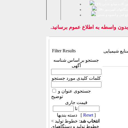
ن آلات صنایع غذایی (
12
)
تگاههای کمپرسور (
39
)
يع لبنی و آبمیوه و بستنی
ن واسطه به اطلاع عموم برسانيد.
Filter Results
ایع شیمیایی
جستجو بر اساس شناسه
آگهی
کلمات کلیدی مورد جستجو
جستجوی عنوان و
توضیح
قیمت جاری
تا
]
Reset
دسته بندیها [
انتخاب شد
: خطوط تولید >
خطوط تولید و دستگاههای