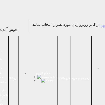
از كادر روبرو زبان مورد نظر را انتخاب نماييد.
Se
خوش آمدی
ماش
ماش
ما
ما
فضای كاربری
ورود به سیستم
ماش
درخواستهای خرید
فروشگاهها
درج کالا
ثبت نام
ماشين 
ماشین
ماشین آ
ماشین
ماش