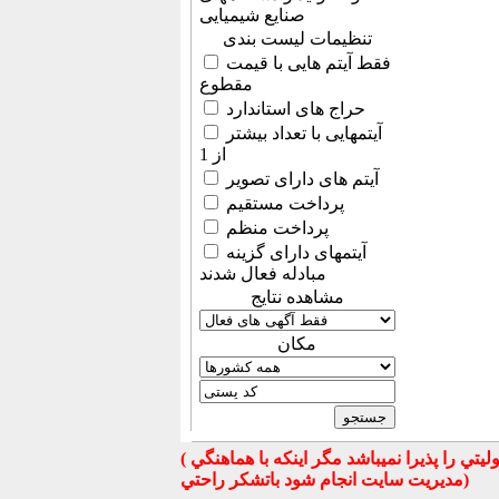
صنایع شیمیایی
تنظیمات لیست بندی
فقط آیتم هایی با قیمت
مقطوع
حراج های استاندارد
آیتمهایی با تعداد بیشتر
از 1
آیتم های دارای تصویر
پرداخت مستقیم
پرداخت منظم
آیتمهای دارای گزینه
مبادله فعال شدند
مشاهده نتایج
مكان
( تذكر مهم : به استحضار تمامي كاربران عزيز ميرساند كه سايت جهان ماشين در قبال معامله بين كاربران هيچ مسوليتي را پذيرا نميباشد مگر اينكه با هماهنگي
مديريت سايت انجام شود باتشكر راحتي)