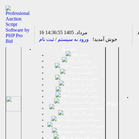
16 مرداد. 1405
14:36:55
خوش آمدید!
ورود به سیستم
/
ثبت نام
دسته بندیها
املاک (
28
)
لوازم برقی (
77
)
ماشين آلات صنعتی (
8287
)
خطوط تولید (
145
)
ماشين آلات پلاستيك (
227
)
ماشين آلات پرکن (
3
)
ماشين آلات كشاورزي (
6
)
ماشين آلات متفرقه (
493
)
ماشين آلات بسته بندي (
16
)
درج کالا
ماشين آلات صنایع چرم و کفش (
1
)
ماشین آلات چاپ (
17
)
ماشین آلات بتن و ساختمان (
25
)
ماشین آلات راه سازی و سنگین (
245
)
ماشین آلات غلات و حبوبات (
1
)
ماشین آلات صنایع چوب (
33
)