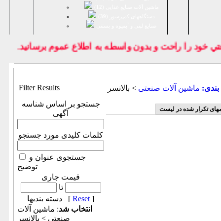
ماشین آلات صنایع غذایی (
12
)
دستگاههای کمپرسور (
39
)
صنايع لبنی و آبمیوه و بستنی
خود را راحت و بدون واسطه به اطلاع عموم برسانيد.
Filter Results
بندی:
ماشين آلات صنعتی
> بالانسر
جستجو بر اساس شناسه
مهای تکرار شده در لیست
آگهی
کلمات کلیدی مورد جستجو
جستجوی عنوان و
توضیح
قیمت جاری
تا
]
Reset
دسته بندیها [
انتخاب شد
: ماشين آلات
صنعتی > بالانسر