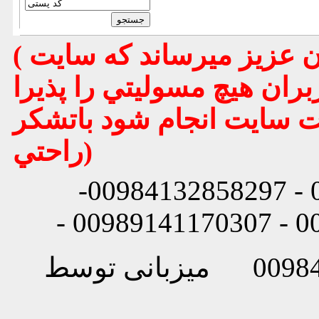
( تذكر مهم : به استحضار تمامي كاربران عزيز ميرساند كه سايت
بران هيچ مسوليتي را پذيرا
يت سايت انجام شود باتشكر
راحتي)
شماره تماس: 00984132858296 - 00984132858297-