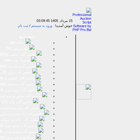
15 مرداد. 1405
03:09:45
خوش آمدید!
ورود به سیستم
/
ثبت نام
دسته بندیها
املاک (
28
)
لوازم برقی (
76
)
ماشين آلات صنعتی (
8273
خطوط تولید (
145
)
ماشين آلات پلاستيك (
227
ماشين آلات پرکن (
3
)
ماشين آلات كشاورزي (
6
)
ماشين آلات متفرقه (
493
ماشين آلات بسته بندي (
16
ماشين آلات صنایع چرم و کفش
ماشین آلات چاپ (
17
)
ماشین آلات بتن و ساختمان (
ماشین آلات راه سازی و سنگین 
ماشین آلات غلات و حبوبات 
ماشین آلات صنایع چوب (
3
ماشین آلات صنایع غذایی (
2
دستگاههای کمپرسور (
39