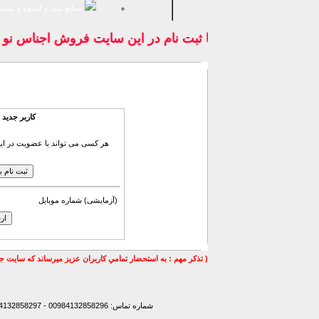
صنايع لبنی و آبمیوه و بستن
با ثبت نام در اين سايت فروش اجناس ن
ورود به فضای كاربری
کاربر جدید
هر کسی می تواند با عضویت در این
(آزمایشی) شماره موبایل
( تذكر مهم : به استحضار تمامي كاربران عزيز ميرساند كه سايت جه
شماره تماس: 00984132858296 - 00984132858297- 00984132858298 - 00989147772830 - 00989141170307 -