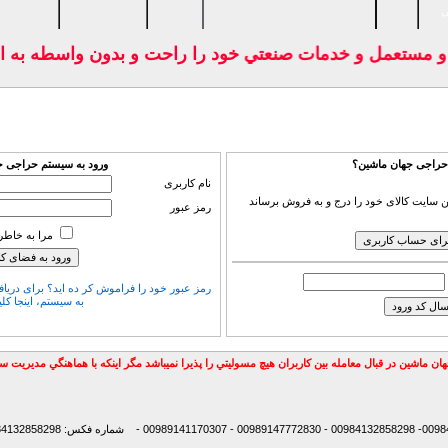
ی
و و مستعمل و خدمات صنعتي خود را راحت و بدون واسطه به ا
 حراجی جهان ماشین؟
ورود به سیستم حراجی ج
نام کاربری
 سایت کالای خود را درج و به فروش برساند
رمز عبور
مرا به خاطر 
رمز عبور خود را فراموش كر ده اید؟ برای دریاف
به سیستم، اینجا كلی
ان ماشين در قبال معامله بين كاربران هيچ مسوليتي را پذيرا نميباشد مگر اينكه با هماهنگي مديريت 
شماره فکس: 00984132858298