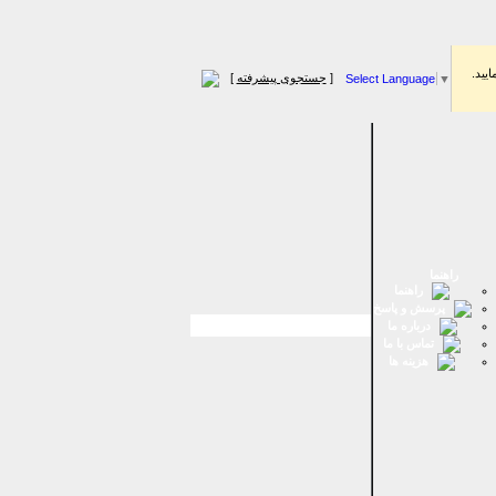
اييد.
[
جستجوی پیشرفته
]
Select Language
▼
راهنما
راهنما
پرسش و پاسخ
درباره ما
تماس با ما
هزینه ها