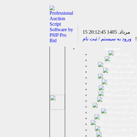
15 مرداد. 1405
20:12:45
د!
ورود به سیستم
/
ثبت نام
دسته بندیها
املاک (
28
)
لوازم برقی (
77
)
ين آلات صنعتی (
8287
)
خطوط تولید (
145
)
ين آلات پلاستيك (
227
)
ماشين آلات پرکن (
3
)
شين آلات كشاورزي (
6
)
شين آلات متفرقه (
493
)
ين آلات بسته بندي (
16
)
آلات صنایع چرم و کفش (
1
)
ماشین آلات چاپ (
17
)
 آلات بتن و ساختمان (
25
)
لات راه سازی و سنگین (
245
)
 آلات غلات و حبوبات (
1
)
ین آلات صنایع چوب (
33
)