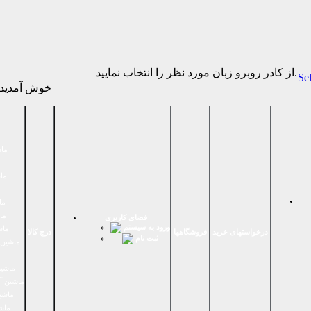
از كادر روبرو زبان مورد نظر را انتخاب نماييد.
Se
خوش آمدی
ماش
ماش
ما
ما
فضای كاربری
ورود به سیستم
ماش
درخواستهای خرید
فروشگاهها
درج کالا
ثبت نام
ماشين 
ماشین
ماشین آ
ماشین
ماش