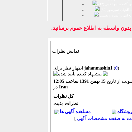
ن آلات صنایع غذایی (
12
)
تگاههای کمپرسور (
39
)
يع لبنی و آبمیوه و بستنی
ون واسطه به اطلاع عموم برسانيد.
نمایش نظرات
)
0
(
jahanmashin1
اظهار نظر برای
یت از تاریخ
15 بهمن 1391 ساعت 12:05
Iran
در
كل نظرات
نظرات مثبت
روشگاه
مشاهده آگهی ها
ت به صفحه مشخصات آگهی
[