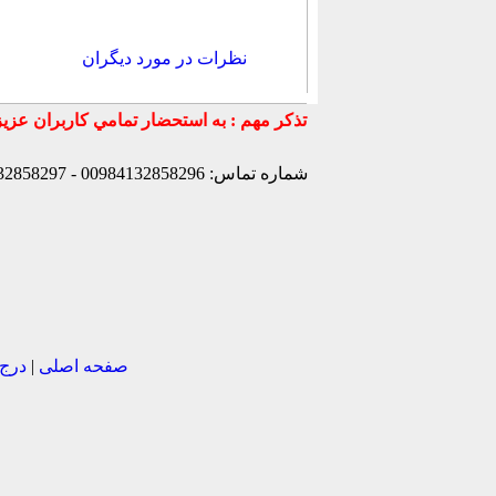
نظرات در مورد دیگران
شماره تماس: 00984132858296 - 00984132858297- 00984132858298 - 00989147772830 - 00989141170307 -
صفحه اصلی
|
درج 