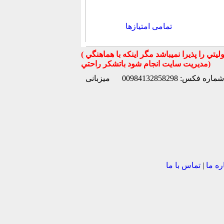
تمامی امتیازها
( تذكر مهم : به استحضار تمامي كاربران عزيز ميرساند كه سايت جهان ماشين در قبال معامله بين كاربران هيچ مسوليتي را پذيرا نميباشد مگر اينكه با هماهنگي
مديريت سايت انجام شود باتشكر راحتي)
شماره فکس: 00984132858298
میزبانی
ره ما
|
تماس با ما