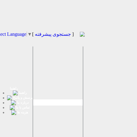
]
جستجوی پیشرفته
[
▼
lect Language
راهنما
راهنما
پرسش و پاسخ
درباره ما
تماس با ما
هزینه ها