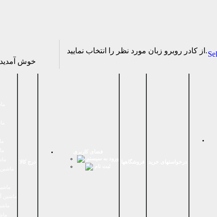
از كادر روبرو زبان مورد نظر را انتخاب نماييد.
Se
خوش آمدی
ماش
ماش
ما
ما
فضای كاربری
ورود به سیستم
ماش
درخواستهای خرید
فروشگاهها
درج کالا
ثبت نام
ماشين 
ماشین
ماشین آ
ماشین
ماش