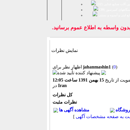
ن آلات صنایع غذایی (
12
)
تگاههای کمپرسور (
39
)
يع لبنی و آبمیوه و بستنی
ون واسطه به اطلاع عموم برسانيد.
نمایش نظرات
)
0
(
jahanmashin1
اظهار نظر برای
یت از تاریخ
15 بهمن 1391 ساعت 12:05
Iran
در
كل نظرات
نظرات مثبت
روشگاه
مشاهده آگهی ها
ت به صفحه مشخصات آگهی
[