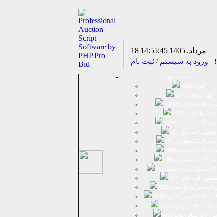
18 مرداد. 1405
14:55:45
د!
ورود به سیستم
/
ثبت نام
دسته بندیها
املاک (
28
)
لوازم برقی (
77
)
ين آلات صنعتی (
8287
)
خطوط تولید (
145
)
ين آلات پلاستيك (
227
)
ماشين آلات پرکن (
3
)
شين آلات كشاورزي (
6
)
شين آلات متفرقه (
493
)
ين آلات بسته بندي (
16
)
آلات صنایع چرم و کفش (
1
)
ماشین آلات چاپ (
17
)
 آلات بتن و ساختمان (
25
)
لات راه سازی و سنگین (
245
)
 آلات غلات و حبوبات (
1
)
ین آلات صنایع چوب (
33
)