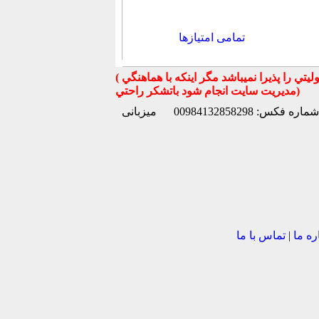
تمامی امتیازها
( تذكر مهم : به استحضار تمامي كاربران عزيز ميرساند كه سايت جهان ماشين در قبال معامله بين كاربران هيچ مسوليتي را پذيرا نميباشد مگر اينكه با هماهنگي
مديريت سايت انجام شود باتشكر راحتي)
شماره فکس: 00984132858298
میزبانی
ره ما
|
تماس با ما