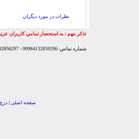
نظرات در مورد دیگران
شماره تماس: 00984132858296 - 00984132858297- 00984132858298 - 00989147772830 - 00989141170307 -
صفحه اصلی
|
درج 