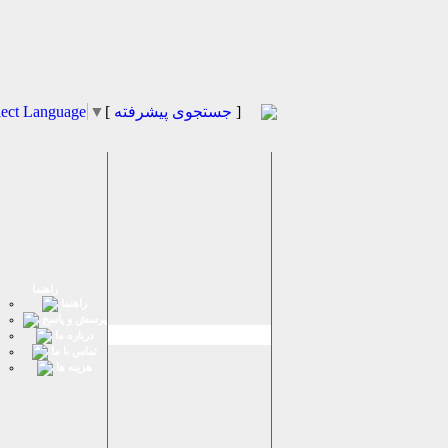
]
جستجوی پیشرفته
[
▼
lect Language
راهنما
راهنما
پرسش و پاسخ
درباره ما
تماس با ما
هزینه ها