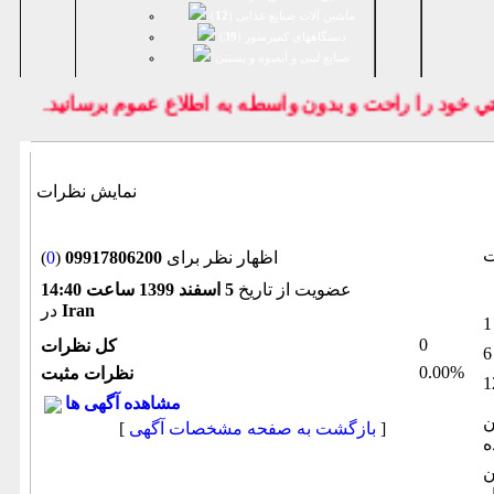
ماشین آلات صنایع غذایی (
12
)
دستگاههای کمپرسور (
39
)
صنايع لبنی و آبمیوه و بستنی
خود را راحت و بدون واسطه به اطلاع عموم برسانيد.
نمایش نظرات
ت
اظهار نظر برای
09917806200
(
0
)
عضویت از تاریخ
5 اسفند 1399 ساعت 14:40
Iran
در
0
كل نظرات
0.00%
نظرات مثبت
مشاهده آگهی ها
ن
]
بازگشت به صفحه مشخصات آگهی
[
ه
ن