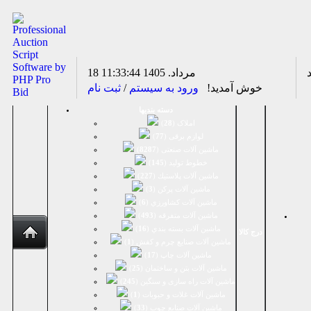
18 مرداد. 1405
11:33:44
خوش آمدید!
ورود به سیستم
/
ثبت نام
دسته بندیها
املاک (
28
)
لوازم برقی (
77
)
ماشين آلات صنعتی (
8287
)
خطوط تولید (
145
)
ماشين آلات پلاستيك (
227
)
ماشين آلات پرکن (
3
)
ماشين آلات كشاورزي (
6
)
ماشين آلات متفرقه (
493
)
ماشين آلات بسته بندي (
16
)
درج کالا
ماشين آلات صنایع چرم و کفش (
1
)
ماشین آلات چاپ (
17
)
ماشین آلات بتن و ساختمان (
25
)
ماشین آلات راه سازی و سنگین (
245
)
ماشین آلات غلات و حبوبات (
1
)
ماشین آلات صنایع چوب (
33
)