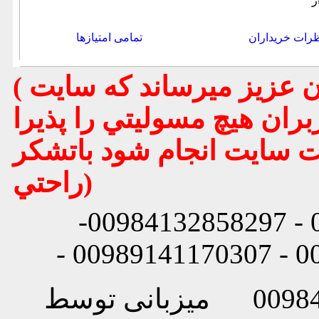
ر
رات خریداران
تمامی امتیازها
( تذكر مهم : به استحضار تمامي كاربران عزيز ميرساند كه سايت
بران هيچ مسوليتي را پذيرا
يت سايت انجام شود باتشكر
راحتي)
شماره تماس: 00984132858296 - 00984132858297-