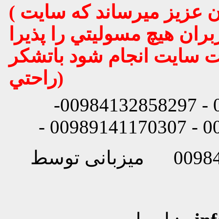
( تذكر مهم : به استحضار تمامي كاربران عزيز ميرساند كه سايت
بران هيچ مسوليتي را پذيرا
يت سايت انجام شود باتشكر
راحتي)
شماره تماس: 00984132858296 - 00984132858297-