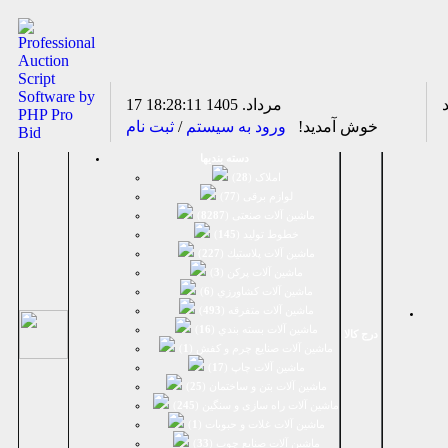
17 مرداد. 1405
18:28:11
خوش آمدید!
ورود به سیستم
/
ثبت نام
دسته بندیها
املاک (
28
)
لوازم برقی (
77
)
ماشين آلات صنعتی (
8287
)
خطوط تولید (
145
)
ماشين آلات پلاستيك (
227
)
ماشين آلات پرکن (
3
)
ماشين آلات كشاورزي (
6
)
ماشين آلات متفرقه (
493
)
ماشين آلات بسته بندي (
16
)
درج کالا
ماشين آلات صنایع چرم و کفش (
1
)
ماشین آلات چاپ (
17
)
ماشین آلات بتن و ساختمان (
25
)
ماشین آلات راه سازی و سنگین (
245
)
ماشین آلات غلات و حبوبات (
1
)
ماشین آلات صنایع چوب (
33
)