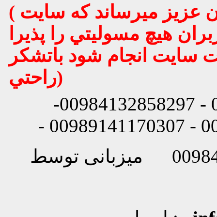
( تذكر مهم : به استحضار تمامي كاربران عزيز ميرساند كه سايت
بران هيچ مسوليتي را پذيرا
يت سايت انجام شود باتشكر
راحتي)
شماره تماس: 00984132858296 - 00984132858297-