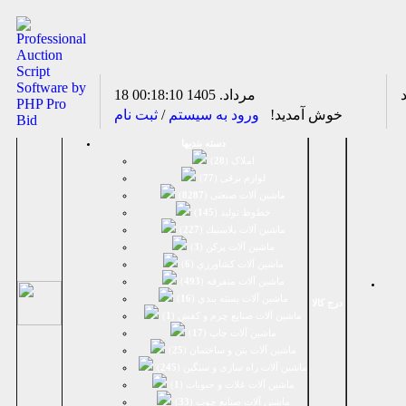
18 مرداد. 1405
00:18:10
خوش آمدید!
ورود به سیستم
/
ثبت نام
دسته بندیها
املاک (
28
)
لوازم برقی (
77
)
ماشين آلات صنعتی (
8287
)
خطوط تولید (
145
)
ماشين آلات پلاستيك (
227
)
ماشين آلات پرکن (
3
)
ماشين آلات كشاورزي (
6
)
ماشين آلات متفرقه (
493
)
ماشين آلات بسته بندي (
16
)
درج کالا
ماشين آلات صنایع چرم و کفش (
1
)
ماشین آلات چاپ (
17
)
ماشین آلات بتن و ساختمان (
25
)
ماشین آلات راه سازی و سنگین (
245
)
ماشین آلات غلات و حبوبات (
1
)
ماشین آلات صنایع چوب (
33
)