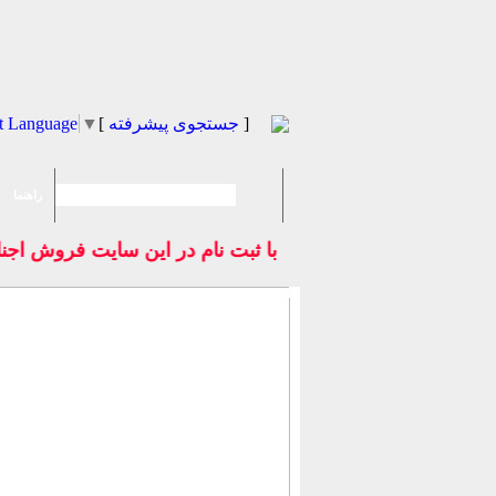
]
جستجوی پیشرفته
[
▼
t Language
راهنما
با ثبت نام در اين سايت فروش اجن