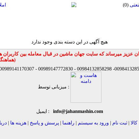
نعتی
(0)
امل
هیچ آگهی در این دسته بندی وجود ندارد
هماهنگي مديريت سايت انجام شود باتشكر راحتي)
میزبانی توسط :
info@jahanmashin.com
ایمیل :
کالا
|
ثبت نام
|
ورود به سیستم
|
راهنما
|
پرسش و پاسخ
|
هزینه ها
|
دربا