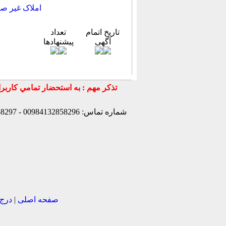
املاک غیر ص
تاریخ اتمام
تعداد
آگهی
پیشنهادها
شماره تماس: 00984132858296 - 00984132858297- 00984132858298 - 00989147772830 - 00989141170307 -
صفحه اصلی
|
درج 