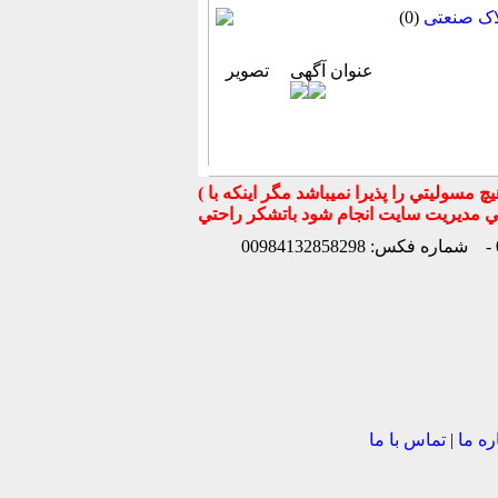
اک صنعتی
(0)
عنوان آگهی
تصویر
( تذكر مهم : به استحضار تمامي كاربران عزيز ميرساند كه سايت جهان ماشين در قبال معامله بين كاربران هيچ مسوليتي را پذيرا نميباشد مگر اينكه با
شماره فکس: 00984132858298
ره ما
|
تماس با ما