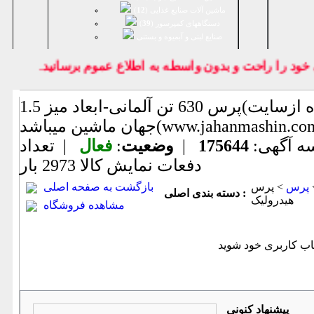
ماشین آلات صنایع غذایی (
12
)
دستگاههای کمپرسور (
39
)
صنايع لبنی و آبمیوه و بستنی
 را راحت و بدون واسطه به اطلاع عموم برسانيد.
پرس 630 تن آلمانی-ابعاد میز 1.5(اطلاعات ثبت‌ شده ازسایت
ماشین میباشد(www.jahanmashin.com ))
ه آگهی:
175644
|
وضعیت
:
فعال
| تعداد
دفعات نمایش كالا
2973 بار
پرس
> پرس
بازگشت به صفحه اصلی
دسته بندی اصلی :
هیدرولیک
مشاهده فروشگاه
پیشنهاد كنونی