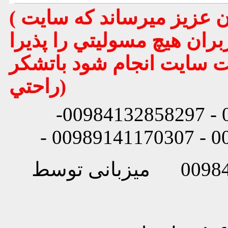
( تذكر مهم : به استحضار تمامي كاربران عزيز ميرساند كه سايت
بران هيچ مسوليتي را پذيرا
يت سايت انجام شود باتشكر
راحتي)
شماره تماس: 00984132858296 - 00984132858297-