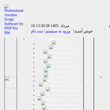
16 مرداد. 1405
13:30:38
خوش آمدید!
ورود به سیستم
/
ثبت نام
دسته بندیها
املاک (
28
)
لوازم برقی (
77
)
ماشين آلات صنعتی (
8287
)
خطوط تولید (
145
)
ماشين آلات پلاستيك (
227
)
ماشين آلات پرکن (
3
)
ماشين آلات كشاورزي (
6
)
ماشين آلات متفرقه (
493
)
ماشين آلات بسته بندي (
16
)
درج کالا
ماشين آلات صنایع چرم و کفش (
1
)
ماشین آلات چاپ (
17
)
ماشین آلات بتن و ساختمان (
25
)
ماشین آلات راه سازی و سنگین (
245
)
ماشین آلات غلات و حبوبات (
1
)
ماشین آلات صنایع چوب (
33
)