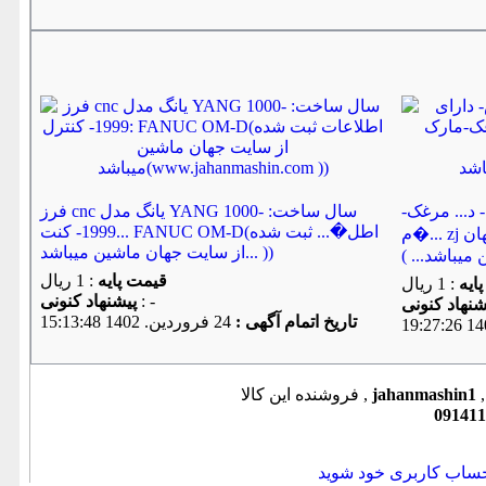
اش- د... مرغک-
فرز cnc یانگ مدل YANG 1000- سال ساخت:
1999- کنت... FANUC OM-D(اطل�... ثبت شده
م�... zj چینی (ا... ثبت شده از سایت جهان
از سایت جهان ماشین میباشد... ))
قیمت پایه
: 1 ریال
ایه
: 1 ریال
: -
پیشنهاد كنونی
تاریخ اتمام آگهی :
24 فروردين. 1402 15:13:48
jahanmashin1
فروشنده این کالا ,
091411
حساب کاربری خود شوید