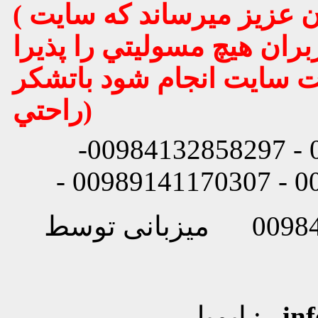
( تذكر مهم : به استحضار تمامي كاربران عزيز ميرساند كه سايت
بران هيچ مسوليتي را پذيرا
يت سايت انجام شود باتشكر
راحتي)
شماره تماس: 00984132858296 - 00984132858297-
in
ایمیل :