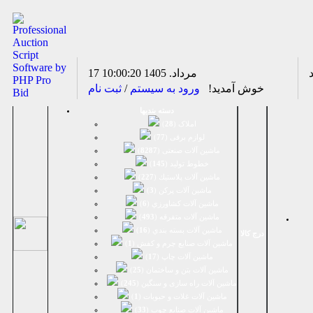
17 مرداد. 1405
10:00:20
خوش آمدید!
ورود به سیستم
/
ثبت نام
دسته بندیها
املاک (
28
)
لوازم برقی (
77
)
ماشين آلات صنعتی (
8287
)
خطوط تولید (
145
)
ماشين آلات پلاستيك (
227
)
ماشين آلات پرکن (
3
)
ماشين آلات كشاورزي (
6
)
ماشين آلات متفرقه (
493
)
ماشين آلات بسته بندي (
16
)
درج کالا
ماشين آلات صنایع چرم و کفش (
1
)
ماشین آلات چاپ (
17
)
ماشین آلات بتن و ساختمان (
25
)
ماشین آلات راه سازی و سنگین (
245
)
ماشین آلات غلات و حبوبات (
1
)
ماشین آلات صنایع چوب (
33
)