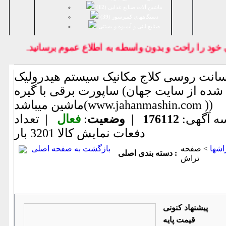
ماشین آلات صنایع غذایی (
12
)
دستگاههای کمپرسور (
39
)
صنايع لبنی و آبمیوه و بستنی
د را راحت و بدون واسطه به اطلاع عموم برسانيد.
فحه تراش ۷۰سانت روسی کلاج مکانیک سیستم هیدرولیک
ساپورت برقی با گیره (اطلاعات ثبت شده از سایت جهان
ماشین میباشد(www.jahanmashin.com ))
ه آگهی:
176112
|
وضعیت
:
فعال
| تعداد
دفعات نمایش كالا
3201 بار
اشها
> صفحه
بازگشت به صفحه اصلی
دسته بندی اصلی :
تراش
پیشنهاد كنونی
قیمت پایه