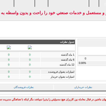
ی
نو و مستعمل و خدمات صنعتي خود را راحت و بدون واسطه به 
جدول نظرات
1 ماه گذشته
0
0
0
6 ماه گذشته
0
0
0.00%
12 ماه گذشته
0
0
امتيازات بعنوان فروشنده
0
0
امتيازات بعنوان خریدار
0
0
نظرات خریداران
نظرات فروشندگان
ان ماشين در قبال معامله بين كاربران هيچ مسوليتي را پذيرا نميباشد مگر اينكه با هماهنگي مديريت 