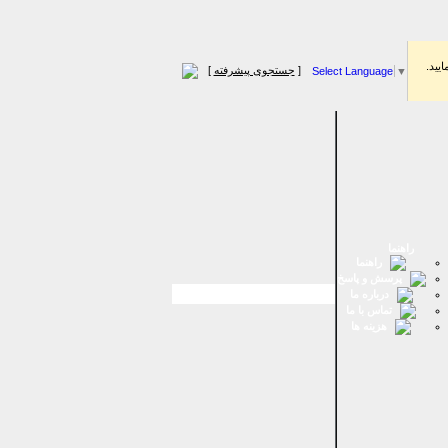
اييد.
[
جستجوی پیشرفته
]
Select Language
▼
راهنما
راهنما
پرسش و پاسخ
درباره ما
تماس با ما
هزینه ها