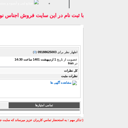
صنايع لبنی و آبمیوه و بستن
با ثبت نام در اين سايت فروش اجناس 
نمایش نظرات
اظهار نظر برای
09188625003
(
0
)
عضویت از تاریخ
1 ارديبهشت 1401 ساعت 14:30
در
Iran
كل نظرات
نظرات مثبت
مشاهده آگهی ها
تمامی امتیازها
( تذكر مهم : به استحضار تمامي كاربران عزيز ميرساند كه سايت جه