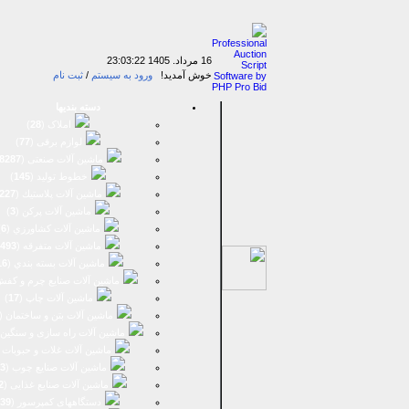
16 مرداد. 1405
23:03:22
خوش آمدید!
ورود به سیستم
/
ثبت نام
دسته بندیها
املاک (
28
)
لوازم برقی (
77
)
ماشين آلات صنعتی (
8287
خطوط تولید (
145
)
ماشين آلات پلاستيك (
227
ماشين آلات پرکن (
3
)
ماشين آلات كشاورزي (
6
)
ماشين آلات متفرقه (
493
ماشين آلات بسته بندي (
16
ماشين آلات صنایع چرم و کفش
ماشین آلات چاپ (
17
)
ماشین آلات بتن و ساختمان (
ماشین آلات راه سازی و سنگین 
ماشین آلات غلات و حبوبات 
ماشین آلات صنایع چوب (
3
ماشین آلات صنایع غذایی (
2
دستگاههای کمپرسور (
39