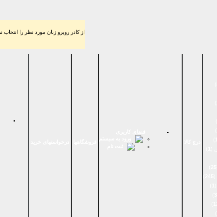
از كادر روبرو زبان مورد نظر را انتخاب نم
)
)
)
فضای كاربری
ورود به سیستم
)
درج کالا
فروشگاهها
درخواستهای خرید
ثبت نام
 (
1
)
)
25
(
245
)
(
1
)
)
3
)
1
)