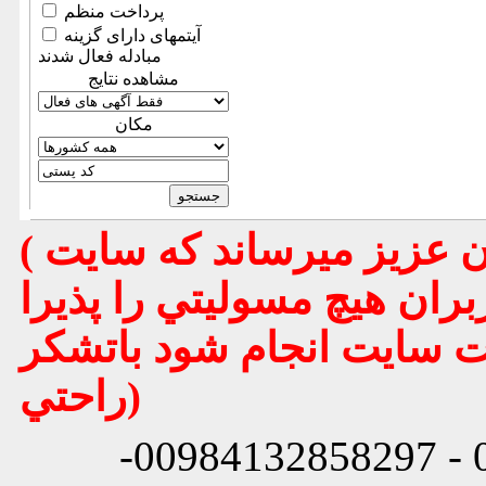
پرداخت منظم
آیتمهای دارای گزینه
مبادله فعال شدند
مشاهده نتایج
مكان
( تذكر مهم : به استحضار تمامي كاربران عزيز ميرساند كه سايت
بران هيچ مسوليتي را پذيرا
يت سايت انجام شود باتشكر
راحتي)
شماره تماس: 00984132858296 - 00984132858297-