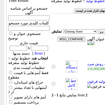
Filter Results
خطوط تولید
> خطوط تولید متفرقه
جستجو بر اساس شناسه
مهای تکرار شده در لیست
آگهی
کلمات کلیدی مورد جستجو
:
نمایش
جستجوی عنوان و
توضیح
عنوان آگهی
قیمت جاری
تا
]
Reset
دسته بندیها [
انتخاب شد
: خطوط تولید >
خطوط تولید متفرقه
به روش سرد
تنظیمات لیست بندی
فقط آیتم هایی با قیمت
مقطوع
لید فرغون
حراج های استاندارد
آیتمهایی با تعداد بیشتر
از 1
2
from
نمایش نتایج
1 - 2
آیتم های دارای تصویر
پرداخت مستقیم