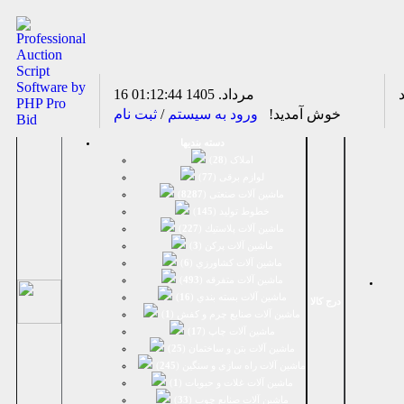
16 مرداد. 1405
01:12:44
خوش آمدید!
ورود به سیستم
/
ثبت نام
دسته بندیها
املاک (
28
)
لوازم برقی (
77
)
ماشين آلات صنعتی (
8287
)
خطوط تولید (
145
)
ماشين آلات پلاستيك (
227
)
ماشين آلات پرکن (
3
)
ماشين آلات كشاورزي (
6
)
ماشين آلات متفرقه (
493
)
ماشين آلات بسته بندي (
16
)
درج کالا
ماشين آلات صنایع چرم و کفش (
1
)
ماشین آلات چاپ (
17
)
ماشین آلات بتن و ساختمان (
25
)
ماشین آلات راه سازی و سنگین (
245
)
ماشین آلات غلات و حبوبات (
1
)
ماشین آلات صنایع چوب (
33
)