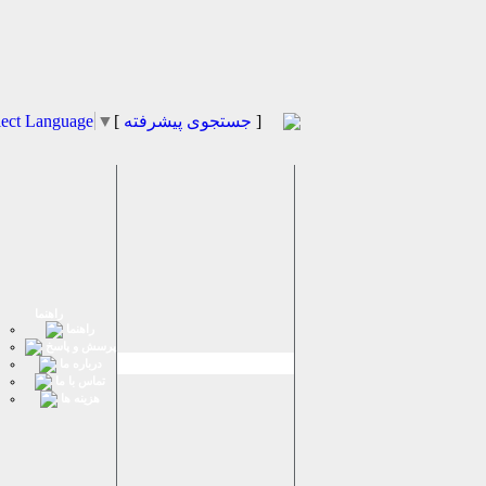
]
جستجوی پیشرفته
[
▼
lect Language
راهنما
راهنما
پرسش و پاسخ
درباره ما
تماس با ما
هزینه ها