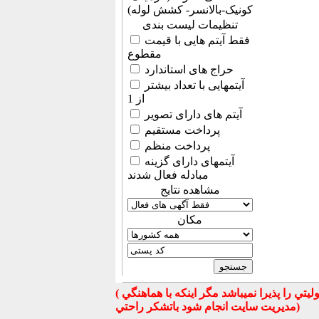
کونیک-بالانسر- کشش لوله)
تنظیمات لیست بندی
فقط آیتم هایی با قیمت
مقطوع
حراج های استاندارد
آیتمهایی با تعداد بیشتر
از 1
آیتم های دارای تصویر
پرداخت مستقیم
پرداخت منظم
آیتمهای دارای گزینه
مبادله فعال شدند
مشاهده نتایج
مكان
( تذكر مهم : به استحضار تمامي كاربران عزيز ميرساند كه سايت جهان ماشين در قبال معامله بين كاربران هيچ مسوليتي را پذيرا نميباشد مگر اينكه با هماهنگي
مديريت سايت انجام شود باتشكر راحتي)