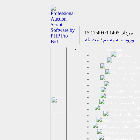
15 مرداد. 1405
17:40:09
د!
ورود به سیستم
/
ثبت نام
دسته بندیها
املاک (
28
)
لوازم برقی (
77
)
ين آلات صنعتی (
8287
)
خطوط تولید (
145
)
ين آلات پلاستيك (
227
)
ماشين آلات پرکن (
3
)
شين آلات كشاورزي (
6
)
شين آلات متفرقه (
493
)
ين آلات بسته بندي (
16
)
آلات صنایع چرم و کفش (
1
)
ماشین آلات چاپ (
17
)
 آلات بتن و ساختمان (
25
)
لات راه سازی و سنگین (
245
)
 آلات غلات و حبوبات (
1
)
ین آلات صنایع چوب (
33
)