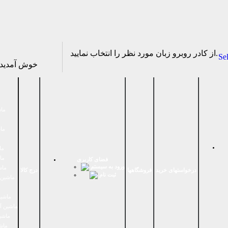
از كادر روبرو زبان مورد نظر را انتخاب نماييد.
Se
خوش آمدی
ماش
ماش
ما
ما
فضای كاربری
ورود به سیستم
ماش
درخواستهای خرید
فروشگاهها
درج کالا
ثبت نام
ماشين 
ماشین
ماشین آ
ماشین
ماش