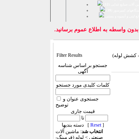
ن آلات صنایع غذایی (
12
)
تگاههای کمپرسور (
39
)
يع لبنی و آبمیوه و بستنی
ون واسطه به اطلاع عموم برسانيد.
Filter Results
- کشش لوله)
جستجو بر اساس شناسه
آگهی
کلمات کلیدی مورد جستجو
جستجوی عنوان و
توضیح
قیمت جاری
تا
]
Reset
دسته بندیها [
انتخاب شد
: ماشين آلات
صنعتی > لوله (فرمینگ-