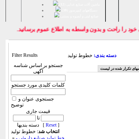
ماشین آلات صنایع غذایی (
12
)
دستگاههای کمپرسور (
39
)
صنايع لبنی و آبمیوه و بستنی
 را راحت و بدون واسطه به اطلاع عموم برسانيد.
Filter Results
دسته بندی:
خطوط تولید
جستجو بر اساس شناسه
مهای تکرار شده در لیست
آگهی
کلمات کلیدی مورد جستجو
جستجوی عنوان و
توضیح
قیمت جاری
تا
]
Reset
دسته بندیها [
انتخاب شد
: خطوط تولید
خط تولید صنایع داروئی -
»