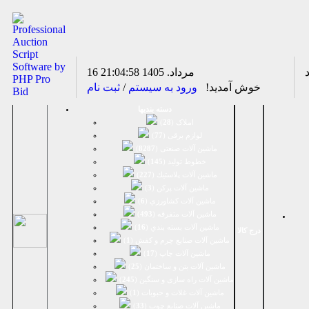
16 مرداد. 1405
21:04:59
خوش آمدید!
ورود به سیستم
/
ثبت نام
دسته بندیها
املاک (
28
)
لوازم برقی (
77
)
ماشين آلات صنعتی (
8287
)
خطوط تولید (
145
)
ماشين آلات پلاستيك (
227
)
ماشين آلات پرکن (
3
)
ماشين آلات كشاورزي (
6
)
ماشين آلات متفرقه (
493
)
ماشين آلات بسته بندي (
16
)
درج کالا
ماشين آلات صنایع چرم و کفش (
1
)
ماشین آلات چاپ (
17
)
ماشین آلات بتن و ساختمان (
25
)
ماشین آلات راه سازی و سنگین (
245
)
ماشین آلات غلات و حبوبات (
1
)
ماشین آلات صنایع چوب (
33
)