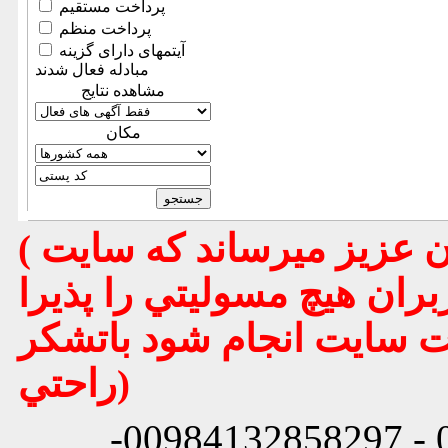
پرداخت مستقیم
پرداخت منظم
آیتمهای دارای گزینه
مبادله فعال شدند
مشاهده نتایج
مكان
( تذكر مهم : به استحضار تمامي كاربران عزيز ميرساند كه سايت
بران هيچ مسوليتي را پذيرا
يت سايت انجام شود باتشكر
راحتي)
شماره تماس: 00984132858296 - 00984132858297-