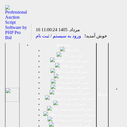
16 مرداد. 1405
11:00:24
خوش آمدید!
ورود به سیستم
/
ثبت نام
دسته بندیها
املاک (
28
)
لوازم برقی (
77
)
ماشين آلات صنعتی (
8287
)
خطوط تولید (
145
)
ماشين آلات پلاستيك (
227
)
ماشين آلات پرکن (
3
)
ماشين آلات كشاورزي (
6
)
ماشين آلات متفرقه (
493
)
ماشين آلات بسته بندي (
16
)
درج کالا
ماشين آلات صنایع چرم و کفش (
1
)
ماشین آلات چاپ (
17
)
ماشین آلات بتن و ساختمان (
25
)
ماشین آلات راه سازی و سنگین (
245
)
ماشین آلات غلات و حبوبات (
1
)
ماشین آلات صنایع چوب (
33
)