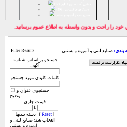
ماشین آلات صنایع غذایی (
12
)
دستگاههای کمپرسور (
39
)
صنايع لبنی و آبمیوه و بستنی
ود را راحت و بدون واسطه به اطلاع عموم برسانيد.
Filter Results
 بندی:
صنايع لبنی و آبمیوه و بستنی
جستجو بر اساس شناسه
مهای تکرار شده در لیست
آگهی
کلمات کلیدی مورد جستجو
جستجوی عنوان و
توضیح
قیمت جاری
تا
]
Reset
دسته بندیها [
انتخاب شد
: صنايع لبنی و
آبمیوه و بستنی