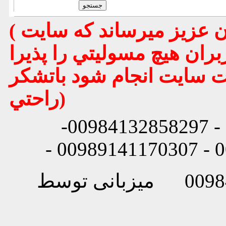
( تذكر مهم : به استحضار تمامي كاربران عزيز ميرساند كه سايت
بران هيچ مسوليتي را پذيرا
يت سايت انجام شود باتشكر
راحتي)
شماره تماس: 00984132858296 - 00984132858297-