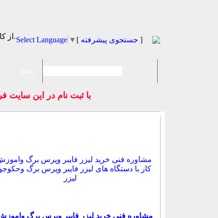
از كادر روبرو زبان مورد نظر را انتخاب نماييد.
]
جستجوی پیشرفته
[
▼
Select Language
راهنما
با ثبت نام در اين س
مشاوره فنی خرید لیزر فایبر وپرس برگ واموزش