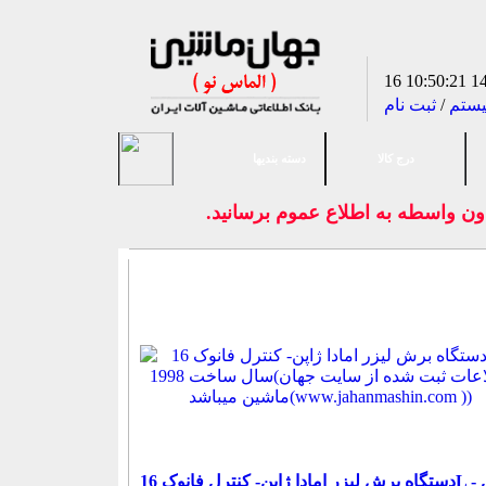
10:50:22
یستم
/
ثبت نام
درج کالا
دسته بندیها
و بدون واسطه به اطلاع عموم برسانيد.
دستگاه برش لیزر امادا ژاپن- کنترل فانوک 16L - سال