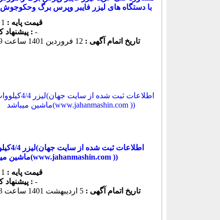
با دستگاه های لیزر فایبر وپرس برگ وحکوجوش 
قیمت پایه :
1 ریال
-
پیشنهاد كنونی :
تاریخ اتمام آگهی :
12 فروردين 1401 ساعت 13:09
لیزر 4/4کیلووات(اطل
ماشین میباشد(www.jahanmashin.com ))
قیمت پایه :
1 ریال
-
پیشنهاد كنونی :
تاریخ اتمام آگهی :
5 ارديبهشت 1401 ساعت 19:53