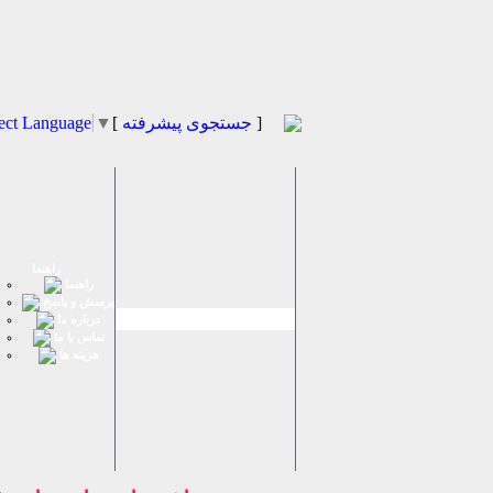
]
جستجوی پیشرفته
[
▼
ect Language
راهنما
راهنما
پرسش و پاسخ
درباره ما
تماس با ما
هزینه ها