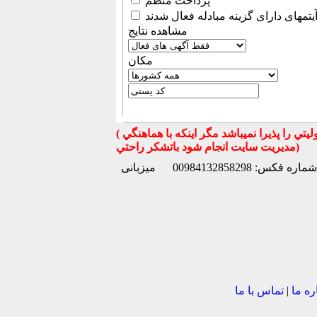
پرداخت منظم
یتمهای دارای گزینه مبادله فعال شدند
مشاهده نتایج
مكان
( تذكر مهم : به استحضار تمامي كاربران عزيز ميرساند كه سايت جهان ماشين در قبال معامله بين كاربران هيچ مسوليتي را پذيرا نميباشد مگر اينكه با هماهنگي
مديريت سايت انجام شود باتشكر راحتي)
شماره فکس: 00984132858298
میزبانی
ره ما
|
تماس با ما