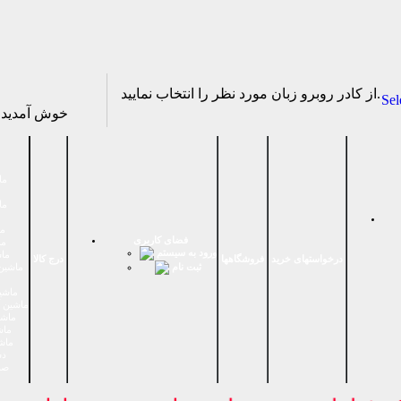
از كادر روبرو زبان مورد نظر را انتخاب نماييد.
Sel
خوش آمدید
ما
ما
ما
فضای كاربری
ما
ورود به سیستم
ماش
درخواستهای خرید
فروشگاهها
درج کالا
ثبت نام
ماشين 
ماشین
ماشین آ
ماشی
ماش
ماشی
دس
صنا