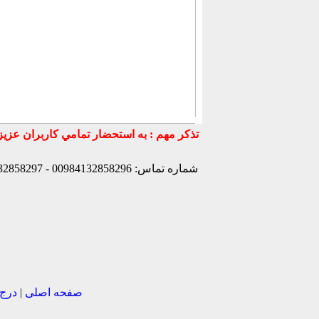
شماره تماس: 00984132858296 - 00984132858297- 00984132858298 - 00989147772830 - 00989141170307 -
صفحه اصلی
|
درج 