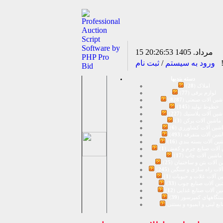
15 مرداد. 1405
20:26:53
!
ورود به سیستم
/
ثبت نام
دسته بندیها
املاک (
28
)
لوازم برقی (
77
)
شين آلات صنعتی (
8287
)
خطوط تولید (
145
)
شين آلات پلاستيك (
227
)
ماشين آلات پرکن (
3
)
شين آلات كشاورزي (
6
)
شين آلات متفرقه (
493
)
ين آلات بسته بندي (
16
)
آلات صنایع چرم و کفش (
1
)
ماشین آلات چاپ (
17
)
 آلات بتن و ساختمان (
25
)
لات راه سازی و سنگین (
245
)
ن آلات غلات و حبوبات (
1
)
ین آلات صنایع چوب (
33
)
ن آلات صنایع غذایی (
12
)
تگاههای کمپرسور (
39
)
يع لبنی و آبمیوه و بستنی