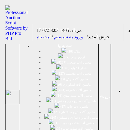
17 مرداد. 1405
07:53:03
خوش آمدید!
ورود به سیستم
/
ثبت نام
دسته بندیها
املاک (
28
)
لوازم برقی (
77
)
ماشين آلات صنعتی (
8287
)
خطوط تولید (
145
)
ماشين آلات پلاستيك (
227
)
ماشين آلات پرکن (
3
)
ماشين آلات كشاورزي (
6
)
ماشين آلات متفرقه (
493
)
ماشين آلات بسته بندي (
16
)
درج کالا
ماشين آلات صنایع چرم و کفش (
1
)
ماشین آلات چاپ (
17
)
ماشین آلات بتن و ساختمان (
25
)
ماشین آلات راه سازی و سنگین (
245
)
ماشین آلات غلات و حبوبات (
1
)
ماشین آلات صنایع چوب (
33
)