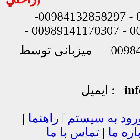
شماره تماس: 00984132858296 - 00984132858297-
in
ایمیل :
رود به سیستم
|
راهنما
|
اره ما
|
تماس با ما