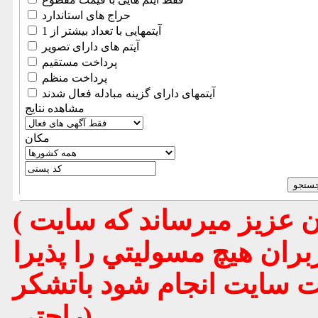
حراج های استاندارد
آیتمهایی با تعداد بیشتر از 1
آیتم های دارای تصویر
پرداخت مستقیم
پرداخت منظم
آیتمهای دارای گزینه مبادله فعال شدند
مشاهده نتایج
مكان
( تذكر مهم : به استحضار تمامي كاربران عزيز ميرساند كه سايت
بران هيچ مسوليتي را پذيرا
يت سايت انجام شود باتشكر
راحتي)