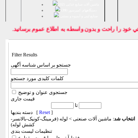
ماشین آلات صنایع غذایی (
12
)
دستگاههای کمپرسور (
39
)
صنايع لبنی و آبمیوه و بستنی
خود را راحت و بدون واسطه به اطلاع عموم برسانيد.
Filter Results
جستجو بر اساس شناسه آگهی
کلمات کلیدی مورد جستجو
جستجوی عنوان و توضیح
قیمت جاری
تا
]
Reset
دسته بندیها [
انتخاب شد
: ماشين آلات صنعتی > لوله (فرمینگ-کونیک-بالانسر-
کشش لوله)
تنظیمات لیست بندی
فقط آیتم هایی با قیمت مقطوع