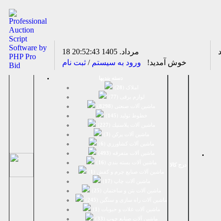
18 مرداد. 1405
20:52:43
خوش آمدید!
ورود به سیستم
/
ثبت نام
دسته بندیها
املاک (
28
)
لوازم برقی (
77
)
ماشين آلات صنعتی (
8298
)
خطوط تولید (
145
)
ماشين آلات پلاستيك (
227
)
ماشين آلات پرکن (
3
)
ماشين آلات كشاورزي (
6
)
ماشين آلات متفرقه (
493
)
ماشين آلات بسته بندي (
16
)
درج کالا
ماشين آلات صنایع چرم و کفش (
1
)
ماشین آلات چاپ (
17
)
ماشین آلات بتن و ساختمان (
25
)
ماشین آلات راه سازی و سنگین (
245
)
ماشین آلات غلات و حبوبات (
1
)
ماشین آلات صنایع چوب (
33
)