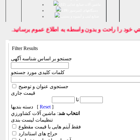
ماشین آلات صنایع غذایی (
12
)
دستگاههای کمپرسور (
39
)
صنايع لبنی و آبمیوه و بستنی
خود را راحت و بدون واسطه به اطلاع عموم برسانيد.
Filter Results
جستجو بر اساس شناسه آگهی
کلمات کلیدی مورد جستجو
جستجوی عنوان و توضیح
قیمت جاری
تا
]
Reset
دسته بندیها [
انتخاب شد
: ماشين آلات كشاورزي
تنظیمات لیست بندی
فقط آیتم هایی با قیمت مقطوع
حراج های استاندارد