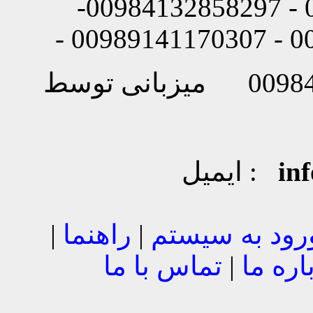
شماره تماس: 00984132858296 - 00984132858297-
in
ایمیل :
رود به سیستم
|
راهنما
|
اره ما
|
تماس با ما