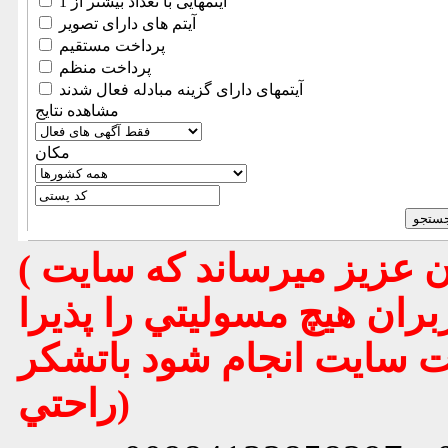
آیتمهایی با تعداد بیشتر از 1
آیتم های دارای تصویر
پرداخت مستقیم
پرداخت منظم
آیتمهای دارای گزینه مبادله فعال شدند
مشاهده نتایج
مكان
( تذكر مهم : به استحضار تمامي كاربران عزيز ميرساند كه سايت
بران هيچ مسوليتي را پذيرا
يت سايت انجام شود باتشكر
راحتي)