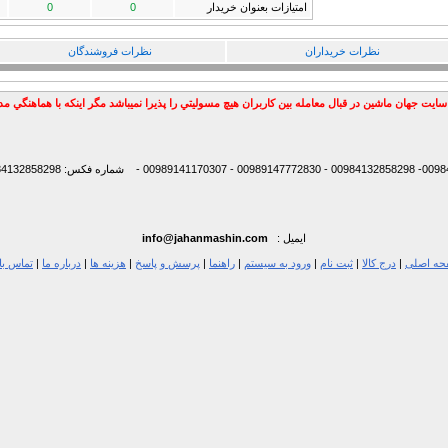
امتيازات بعنوان خریدار
0
0
نظرات خریداران
نظرات فروشندگان
سايت جهان ماشين در قبال معامله بين كاربران هيچ مسوليتي را پذيرا نميباشد مگر اينكه با هماهنگي 
شماره فکس: 00984132858298
ایمیل :
info@jahanmashin.com
ه اصلی
|
درج کالا
|
ثبت نام
|
ورود به سیستم
|
راهنما
|
پرسش و پاسخ
|
هزینه ها
|
درباره ما
|
تماس با 