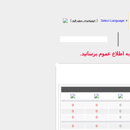
[
جستجوی پیشرفته
]
Select Language
▼
اطلاع عموم برسانيد.
0
0
0
0
0
0
0
0
0
0
0
0