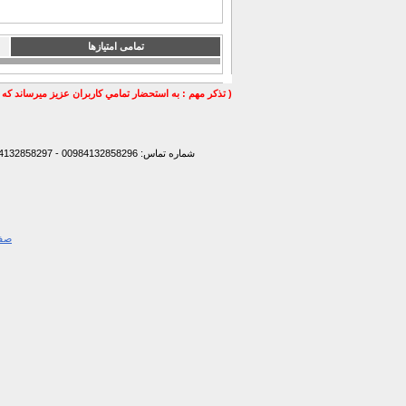
تمامی امتیازها
( تذكر مهم : به استحضار تمامي كاربران عزيز ميرساند كه 
شماره تماس: 00984132858296 - 00984132858297- 00984132858298 - 00989147772830 - 00989141170307 -
صفح