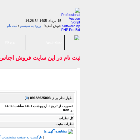
15 مرداد. 1405
14:26:34
خوش آمدید!
ورود به سیستم
/
ثبت نام
دسته بندیها
درج کالا
با ثبت نام در اين سايت فروش اجناس 
نمایش نظرات
اظهار نظر برای
09188625003
(
0
)
عضویت از تاریخ
1 ارديبهشت 1401 ساعت 14:30
در
Iran
كل نظرات
نظرات مثبت
مشاهده آگهی ها
[
بازگشت به صفحه مشخصات آ