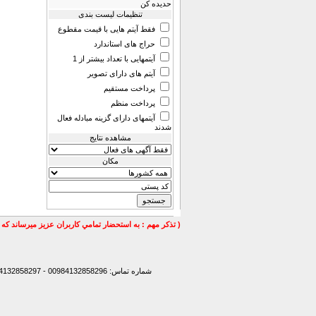
حدیده كن
تنظیمات لیست بندی
فقط آیتم هایی با قیمت مقطوع
حراج های استاندارد
آیتمهایی با تعداد بیشتر از 1
آیتم های دارای تصویر
پرداخت مستقیم
پرداخت منظم
آیتمهای دارای گزینه مبادله فعال
شدند
مشاهده نتایج
مكان
( تذكر مهم : به استحضار تمامي كاربران عزيز ميرساند كه 
شماره تماس: 00984132858296 - 00984132858297- 00984132858298 - 00989147772830 - 00989141170307 -