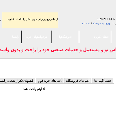
16:50:11
از كادر روبرو زبان مورد نظر را انتخاب نماييد.
▼
ید!
ورود به سیستم
/
ثبت نام
فضای كاربری
فروشگاهها
درخواستهای خرید
راهنما
اس نو و مستعمل و خدمات صنعتي خود را راحت و بدون واسطه 
ماشين آلات صنعتی
> حدیده كن
فقط آگهی ها
آیتم های فروشگاه
آیتم های خرید فوری
آیتمهای تکرار شده در لی
0 آیتم یافت شد