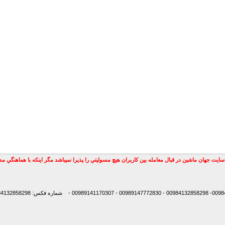
سايت جهان ماشين در قبال معامله بين كاربران هيچ مسوليتي را پذيرا نميباشد مگر اينكه با هماهنگي 
شماره فکس: 00984132858298