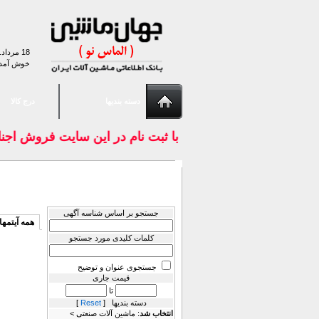
18 مرداد. 1405
خوش آمد
دسته بندیها
درج کالا
با ثبت نام در اين سايت فروش اجن
Filter Results
دسته بندی:
جستجو بر اساس شناسه آگهی
همه آیتمها
کلمات کلیدی مورد جستجو
جستجوی عنوان و توضیح
قیمت جاری
تا
دسته بندیها [
Reset
]
انتخاب شد
: ماشين آلات صنعتی >