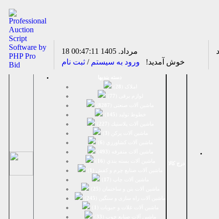
18 مرداد. 1405
00:47:11
خوش آمدید!
ورود به سیستم
/
ثبت نام
دسته بندیها
املاک (
28
)
لوازم برقی (
77
)
ماشين آلات صنعتی (
8287
)
خطوط تولید (
145
)
ماشين آلات پلاستيك (
227
)
ماشين آلات پرکن (
3
)
ماشين آلات كشاورزي (
6
)
ماشين آلات متفرقه (
493
)
ماشين آلات بسته بندي (
16
)
درج کالا
ماشين آلات صنایع چرم و کفش (
1
)
ماشین آلات چاپ (
17
)
ماشین آلات بتن و ساختمان (
25
)
ماشین آلات راه سازی و سنگین (
245
)
ماشین آلات غلات و حبوبات (
1
)
ماشین آلات صنایع چوب (
33
)