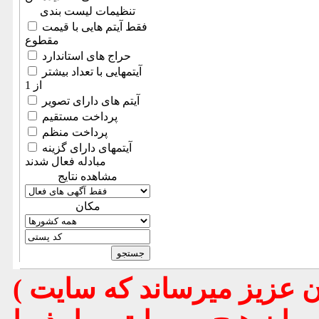
تنظیمات لیست بندی
فقط آیتم هایی با قیمت
مقطوع
حراج های استاندارد
آیتمهایی با تعداد بیشتر
از 1
آیتم های دارای تصویر
پرداخت مستقیم
پرداخت منظم
آیتمهای دارای گزینه
مبادله فعال شدند
مشاهده نتایج
مكان
( تذكر مهم : به استحضار تمامي كاربران عزيز ميرساند كه سايت