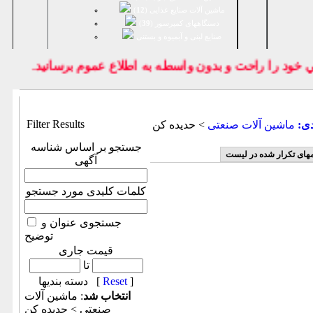
ماشین آلات صنایع غذایی (
12
)
دستگاههای کمپرسور (
39
)
صنايع لبنی و آبمیوه و بستنی
ود را راحت و بدون واسطه به اطلاع عموم برسانيد.
Filter Results
دی:
ماشين آلات صنعتی
> حدیده كن
جستجو بر اساس شناسه
مهای تکرار شده در لیست
آگهی
کلمات کلیدی مورد جستجو
جستجوی عنوان و
توضیح
قیمت جاری
تا
]
Reset
دسته بندیها [
انتخاب شد
: ماشين آلات
صنعتی > حدیده كن