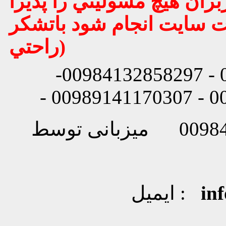
بران هيچ مسوليتي را پذيرا
يت سايت انجام شود باتشكر
راحتي)
شماره تماس: 00984132858296 - 00984132858297-
in
ایمیل :