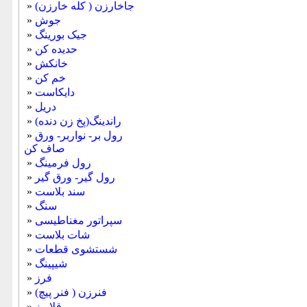
جاخارزن ( کله خارزن)
»
جوش
»
جیک بورینگ
»
حدیده كن
»
خانكش
»
خم كن
»
دایکاست
»
دريل
»
راندینگ(پخ زن دنده)
»
رول بر- نواربر- ورق
»
صاف کن
رول فرمینگ
»
رول گیر- ورق گیر
»
سند بلاست
»
سنگ
»
سپراتور مغناطیسی
»
شات بلاست
»
شستشوی قطعات
»
شیپینگ
»
فرز
»
فنرزن ( فنر پیچ)
»
قلاویز
»