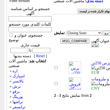
Filter Results
دسته بندی:
ماشين آلات صنعتی
جستجو بر اساس شناسه
مهای تکرار شده در لیست
آگهی
کلمات کلیدی مورد جستجو
:
نمایش
جستجوی عنوان و
توضیح
عنوان آگهی
قیمت جاری
تا
]
Reset
دسته بندیها [
انتخاب شد
: ماشين آلات
صنعتی
اره
»
EUR
اسپارک
»
و ملزومات
بالانسر
»
برش
»
CNY
برقو
»
2
from
نمایش نتایج
1 - 2
بورینگ
»
تراشها
»
ترانسفر
»