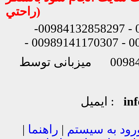
راحتي)
شماره تماس: 00984132858296 - 00984132858297-
in
ایمیل :
رود به سیستم
|
راهنما
|