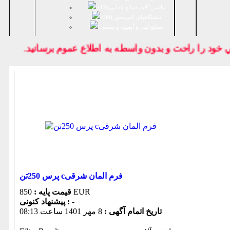
ماشین آلات صنایع غذایی (
12
)
دستگاههای کمپرسور (
39
)
صنايع لبنی و آبمیوه و بستنی
د را راحت و بدون واسطه به اطلاع عموم برسانيد.
پرس 250تن cفرم المان شرقی
850 EUR
قیمت پایه :
-
پیشنهاد كنونی :
تاریخ اتمام آگهی :
8 مهر 1401 ساعت 08:13