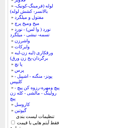
لوله (فرمینگ-کونیک-
»
بالانسر- کشش لوله)
مفتول و میلگرد
»
میخ ومیخ پرچ
»
نورد ( وا لس) - نورد
»
تسمه- نبشی - میلگرد
واشرزن
»
وایرکات
»
ورقکاری (لبه زن-لبه
»
برگردان-پخ زن ورق)
پا نچ
»
پرس
»
پونز- منگنه - اشپیل -
»
کلیپس
پیچ ومهره-رزوه کن پیچ -
»
رولینگ - مالشی - کله زن
پیچ
کاروسل
»
گیوتین
»
تنظیمات لیست بندی
فقط آیتم هایی با قیمت