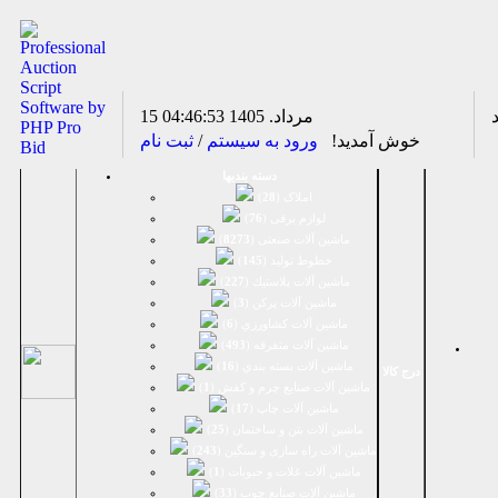
15 مرداد. 1405
04:46:54
خوش آمدید!
ورود به سیستم
/
ثبت نام
دسته بندیها
املاک (
28
)
لوازم برقی (
76
)
ماشين آلات صنعتی (
8273
)
خطوط تولید (
145
)
ماشين آلات پلاستيك (
227
)
ماشين آلات پرکن (
3
)
ماشين آلات كشاورزي (
6
)
ماشين آلات متفرقه (
493
)
ماشين آلات بسته بندي (
16
)
درج کالا
ماشين آلات صنایع چرم و کفش (
1
)
ماشین آلات چاپ (
17
)
ماشین آلات بتن و ساختمان (
25
)
ماشین آلات راه سازی و سنگین (
243
)
ماشین آلات غلات و حبوبات (
1
)
ماشین آلات صنایع چوب (
33
)