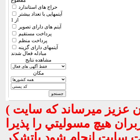
مقطوع
حراج های استاندارد
آیتمهایی با تعداد بیشتر
از 1
آیتم های دارای تصویر
پرداخت مستقیم
پرداخت منظم
آیتمهای دارای گزینه
مبادله فعال شدند
مشاهده نتایج
مكان
( تذكر مهم : به استحضار تمامي كاربران عزيز ميرساند كه سايت
بران هيچ مسوليتي را پذيرا
يت سايت انجام شود باتشكر