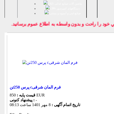
ماشین آلات صنایع غذایی (
12
)
دستگاههای کمپرسور (
39
)
صنايع لبنی و آبمیوه و بستنی
ود را راحت و بدون واسطه به اطلاع عموم برسانيد.
پرس 250تن cفرم المان شرقی
850 EUR
قیمت پایه :
-
پیشنهاد كنونی :
تاریخ اتمام آگهی :
8 مهر 1401 ساعت 08:13