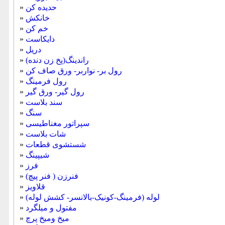
حدیده كن
»
خانكش
»
خم كن
»
دایکاست
»
دريل
»
راندینگ(پخ زن دنده)
»
رول بر- نواربر- ورق صاف کن
»
رول فرمینگ
»
رول گیر- ورق گیر
»
سند بلاست
»
سنگ
»
سپراتور مغناطیسی
»
شات بلاست
»
شستشوی قطعات
»
شیپینگ
»
فرز
»
فنرزن ( فنر پیچ)
»
قلاویز
»
لوله (فرمینگ-کونیک-بالانسر- کشش لوله)
»
مفتول و میلگرد
»
میخ ومیخ پرچ
»