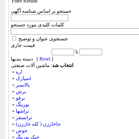
Filter Results
جستجو بر اساس شناسه آگهی
کلمات کلیدی مورد جستجو
جستجوی عنوان و توضیح
قیمت جاری
تا
]
Reset
دسته بندیها [
انتخاب شد
: ماشين آلات صنعتی
اره
»
اسپارک
»
بالانسر
»
برش
»
برقو
»
بورینگ
»
تراشها
»
ترانسفر
»
جاخارزن ( کله خارزن)
»
جوش
»
جیک بورینگ
»