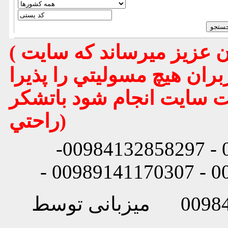
( تذكر مهم : به استحضار تمامي كاربران عزيز ميرساند كه سايت
بران هيچ مسوليتي را پذيرا
يت سايت انجام شود باتشكر
راحتي)
شماره تماس: 00984132858296 - 00984132858297-