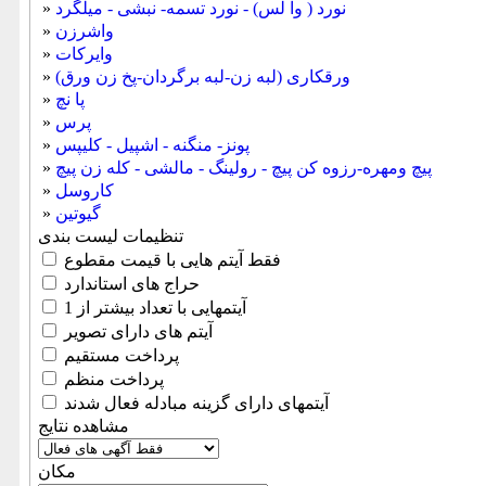
نورد ( وا لس) - نورد تسمه- نبشی - میلگرد
»
واشرزن
»
وایرکات
»
ورقکاری (لبه زن-لبه برگردان-پخ زن ورق)
»
پا نچ
»
پرس
»
پونز- منگنه - اشپیل - کلیپس
»
پیچ ومهره-رزوه کن پیچ - رولینگ - مالشی - کله زن پیچ
»
کاروسل
»
گیوتین
»
تنظیمات لیست بندی
فقط آیتم هایی با قیمت مقطوع
حراج های استاندارد
آیتمهایی با تعداد بیشتر از 1
آیتم های دارای تصویر
پرداخت مستقیم
پرداخت منظم
آیتمهای دارای گزینه مبادله فعال شدند
مشاهده نتایج
مكان