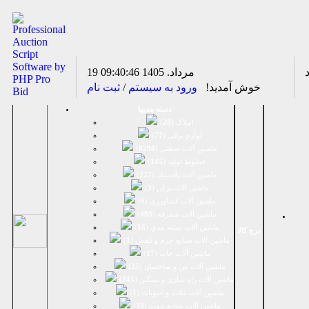
19 مرداد. 1405
09:40:46
خوش آمدید!
ورود به سیستم
/
ثبت نام
دسته بندیها
املاک (
28
)
لوازم برقی (
77
)
ماشين آلات صنعتی (
8298
)
خطوط تولید (
145
)
ماشين آلات پلاستيك (
227
)
ماشين آلات پرکن (
3
)
ماشين آلات كشاورزي (
6
)
ماشين آلات متفرقه (
493
)
ماشين آلات بسته بندي (
16
)
درج کالا
ماشين آلات صنایع چرم و کفش (
1
)
ماشین آلات چاپ (
17
)
ماشین آلات بتن و ساختمان (
25
)
ماشین آلات راه سازی و سنگین (
245
)
ماشین آلات غلات و حبوبات (
1
)
ماشین آلات صنایع چوب (
33
)