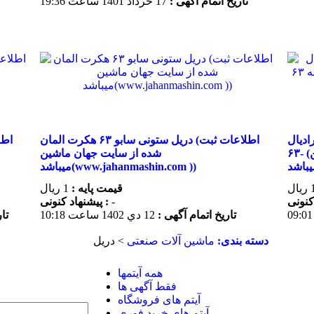
تاریخ اتمام آگهی :
17 خرداد 1401 ساعت 19:36
- بازو ۱۶۰- مورس ۵- مته
دریل ستونی سابو ۶۳ هکرت المان (اطلاعات ثبت
۶۳- (اطلاعات ثبت شده از سایت جهان ماشین
شده از سایت جهان ماشین
میباشد(www.jahanmashin.com ))
قیمت پایه :
1 ریال
-
پیشنهاد كنونی :
تاریخ اتمام آگهی :
12 دي 1402 ساعت 10:18
تا
دسته بندی:
ماشين آلات صنعتی
> دريل
همه آیتمها
فقط آگهی ها
آیتم های فروشگاه
آیتم های خرید فوری