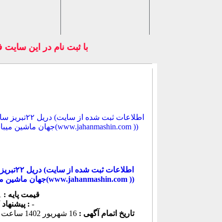
با ثبت نام در اين 
دریل ۲۲تبریز سالم (
جهان ماشین میباشد(www.jahanmashin.com ))
قیمت پایه :
1 ریال
-
پیشنهاد كنونی :
تاریخ اتمام آگهی :
16 شهريور 1402 ساعت 05:11