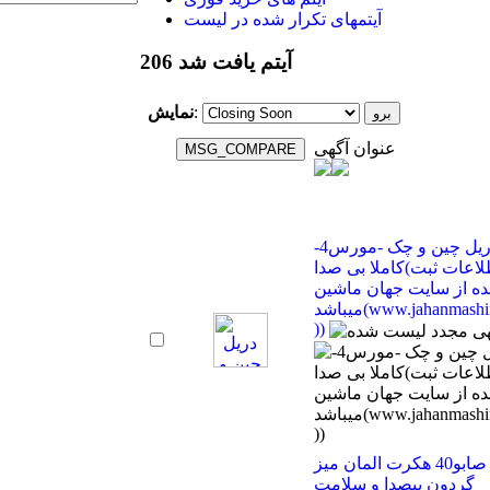
آیتمهای تکرار شده در لیست
206 آیتم یافت شد
:
نمایش
عنوان آگهی
دریل چین و چک -مورس4-
کاملا بی صدا(اطلاعات ثبت
ه از سایت جهان ماشین
میباشد(www.jahanmashin.com
))
دریل صابو40 هکرت المان میز
گردون بیصدا و سلامت