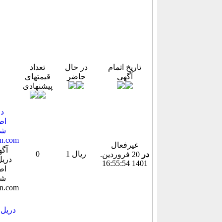
تاریخ اتمام
در حال
تعداد
آگهی
حاضر
قیمتهای
پیشنهادی
شد
غیرفعال
1 ریال
0
در
20 فروردين.
1401 16:55:54