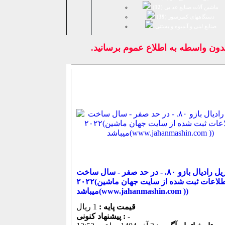
ماشین آلات صنایع غذایی (
12
)
دستگاههای کمپرسور (
39
)
صنايع لبنی و آبمیوه و بستنی
و بدون واسطه به اطلاع عموم برسانيد.
دریل رادیال بازو ۸۰. - در حد صفر - سال ساخت
۲۰۲۲(اطلاعات ثبت شده از سایت جهان ماشین
میباشد(www.jahanmashin.com ))
قیمت پایه :
1 ریال
-
پیشنهاد كنونی :