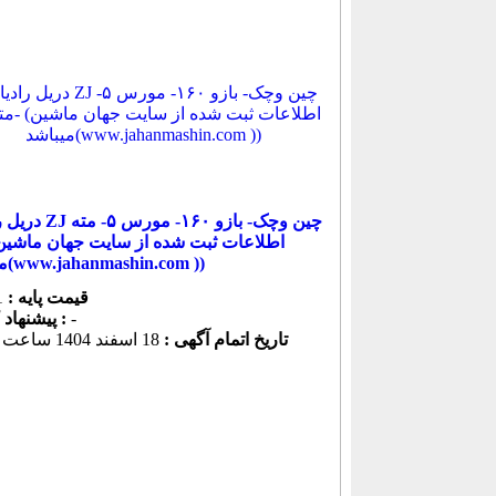
دریل رادیال ZJ چین وچک
میباشد(www.jahanmashin.com ))
قیمت پایه :
1 ریال
-
پیشنهاد كنونی :
تاریخ اتمام آگهی :
18 اسفند 1404 ساعت 09:01