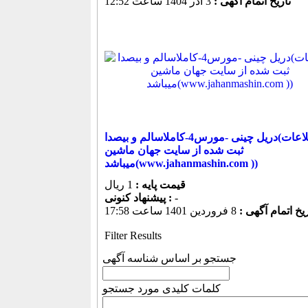
تاریخ اتمام آگهی :
3 آذر 1404 ساعت 12:52
دریل چینی -مورس4-کاملاسالم و بیصدا(اطلاعات
ثبت شده از سایت جهان ماشین
میباشد(www.jahanmashin.com ))
قیمت پایه :
1 ریال
-
پیشنهاد كنونی :
ریخ اتمام آگهی :
8 فروردين 1401 ساعت 17:58
Filter Results
جستجو بر اساس شناسه آگهی
کلمات کلیدی مورد جستجو