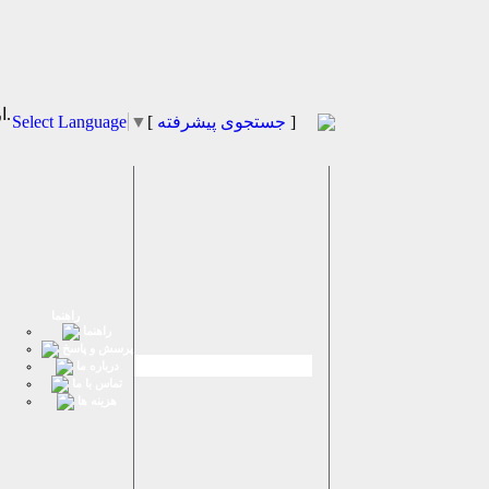
از كادر روبرو زبان مورد نظر را انتخاب نماييد.
]
جستجوی پیشرفته
[
▼
Select Language
راهنما
راهنما
پرسش و پاسخ
درباره ما
تماس با ما
هزینه ها