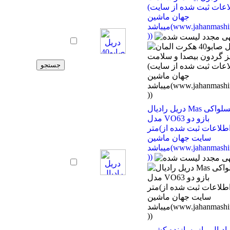
(اطلاعات ثبت شده از سایت
جهان ماشین
میباشد(www.jahanmashin.com
))
دریل رادیال Mas چکسلواکی
مدل VO63 بازو دو
متر(اطلاعات ثبت شده از
سایت جهان ماشین
میباشد(www.jahanmashin.com
))
ادیال ماز- سازنده کشور