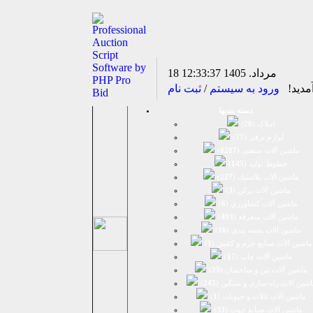
18 مرداد. 1405
12:33:38
مدید!
ورود به سیستم
/
ثبت نام
دسته بندیها
املاک (
28
)
لوازم برقی (
77
)
ماشين آلات صنعتی (
8287
)
خطوط تولید (
145
)
ماشين آلات پلاستيك (
227
)
ماشين آلات پرکن (
3
)
ماشين آلات كشاورزي (
6
)
ماشين آلات متفرقه (
493
)
ماشين آلات بسته بندي (
16
)
ماشين آلات صنایع چرم و کفش (
1
)
ماشین آلات چاپ (
17
)
ماشین آلات بتن و ساختمان (
25
)
اشین آلات راه سازی و سنگین (
245
)
ماشین آلات غلات و حبوبات (
1
)
ماشین آلات صنایع چوب (
33
)