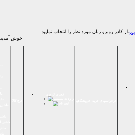
از كادر روبرو زبان مورد نظر را انتخاب نماييد.
Se
خوش آمدی
ماش
ماش
ما
ما
فضای كاربری
ورود به سیستم
ماش
درخواستهای خرید
فروشگاهها
درج کالا
ثبت نام
ماشين 
ماشین
ماشین آ
ماشین
ماش