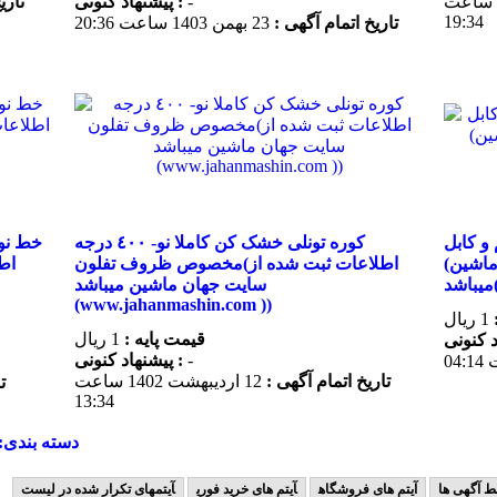
13 فروردين 1402 ساعت
-
پیشنهاد كنونی :
تاری
19:34
تاریخ اتمام آگهی :
23 بهمن 1403 ساعت 20:36
و کابل
كوره تونلى خشک کن کاملا نو- ٤٠٠ درجه
(اطلاعات ثبت شده از سایت جهان ماشین
مخصوص ظروف تفلون(اطلاعات ثبت شده از
سایت جهان ماشین میباشد
(www.jahanmashin.com ))
1 ریال
قیمت پایه :
1 ریال
-
پیشنهاد كنونی :
تاریخ اتمام آگهی :
12 ارديبهشت 1402 ساعت
ت
13:34
دسته بندی:
ط آگهی ها
آیتم های فروشگاه
آیتم های خرید فوری
آیتمهای تکرار شده در لیست