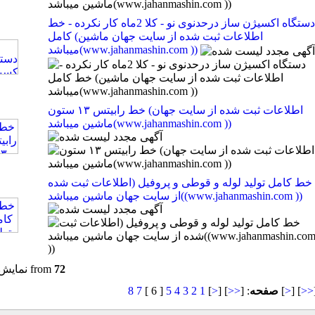
دستگاه اکسیژن ساز درحدنوی نو - کلا 2ماه کار نکرده - خط
کامل (اطلاعات ثبت شده از سایت جهان ماشین
میباشد(www.jahanmashin.com ))
خط رابیتس ۱۳ ستون (اطلاعات ثبت شده از سایت جهان
ماشین میباشد(www.jahanmashin.com ))
خط کامل تولید لوله و قوطی و پروفیل (اطلاعات ثبت شده
از سایت جهان ماشین میباشد((www.jahanmashin.com ))
72
from
نمایش 
>>
] [
>
[
صفحه
: [
<<
] [
<
]
1
2
3
4
5
[ 6 ]
7
8