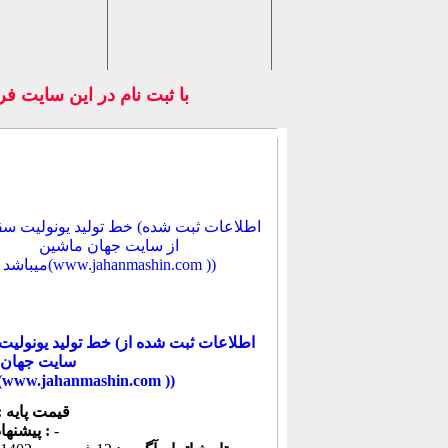
با ثبت نام در اين سايت فرو
خط تولید یونولیت سقفی (اطلاعا
سایت جهان 
میباشد(www.jahanmashin.com ))
قیمت پایه :
-
پیشنهاد كنونی :