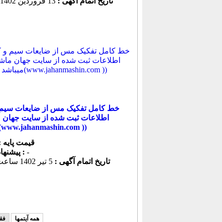
تاریخ اتمام آگهی :
خط کامل تفکیک مس از ضایعات سیم 
میباشد(www.jahanmashin.com ))
قیمت پایه :
-
پیشنهاد كنونی :
تاریخ اتمام آگهی :
5 تير 1402 ساعت 04:14
همه آیتمها
فق