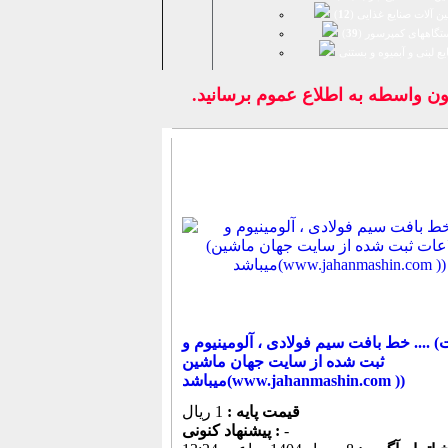
ن آلات صنایع غذایی (
12
)
تگاههای کمپرسور (
39
)
يع لبنی و آبمیوه و بستنی
اسطه به اطلاع عموم برسانيد.
خط بافت سیم فولادی ، آلومینیوم و .... (اطلاعات
ثبت شده از سایت جهان ماشین
میباشد(www.jahanmashin.com ))
قیمت پایه :
1 ریال
-
پیشنهاد كنونی :