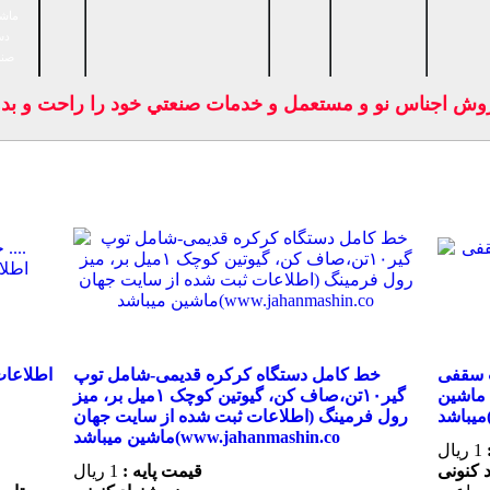
ماشی
دس
صنا
ش اجناس نو و مستعمل و خدمات صنعتي خود را راحت و بدون و
ت ثبت شده از
خط کامل دستگاه کرکره قدیمی-شامل توپ
ماشین
گیر۱۰تن،صاف کن، گیوتین کوچک ۱میل بر، میز
رول فرمینگ (اطلاعات ثبت شده از سایت جهان
ماشین میباشد(www.jahanmashin.co
1 ریال
قیمت پایه :
1 ریال