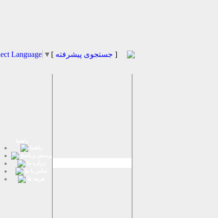
]
جستجوی پیشرفته
[
▼
lect Language
راهنما
راهنما
پرسش و پاسخ
درباره ما
تماس با ما
هزینه ها