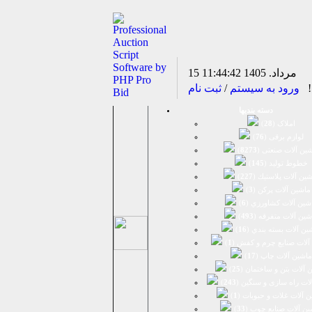
15 مرداد. 1405
11:44:42
د!
ورود به سیستم
/
ثبت نام
دسته بندیها
املاک (
28
)
لوازم برقی (
76
)
ين آلات صنعتی (
8273
)
خطوط تولید (
145
)
ين آلات پلاستيك (
227
)
ماشين آلات پرکن (
3
)
شين آلات كشاورزي (
6
)
شين آلات متفرقه (
493
)
ين آلات بسته بندي (
16
)
آلات صنایع چرم و کفش (
1
)
ماشین آلات چاپ (
17
)
 آلات بتن و ساختمان (
25
)
لات راه سازی و سنگین (
243
)
 آلات غلات و حبوبات (
1
)
ین آلات صنایع چوب (
33
)